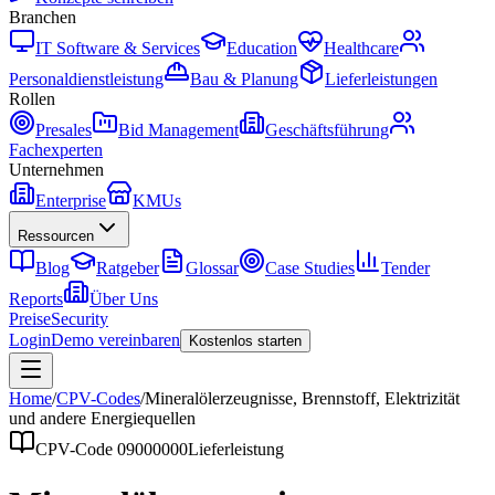
Branchen
IT Software & Services
Education
Healthcare
Personaldienstleistung
Bau & Planung
Lieferleistungen
Rollen
Presales
Bid Management
Geschäftsführung
Fachexperten
Unternehmen
Enterprise
KMUs
Ressourcen
Blog
Ratgeber
Glossar
Case Studies
Tender
Reports
Über Uns
Preise
Security
Login
Demo vereinbaren
Kostenlos starten
Home
/
CPV-Codes
/
Mineralölerzeugnisse, Brennstoff, Elektrizität
und andere Energiequellen
CPV-Code
09000000
Lieferleistung