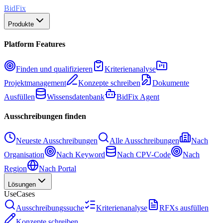
BidFix
Produkte
Platform Features
Finden und qualifizieren
Kriterienanalyse
Projektmanagement
Konzepte schreiben
Dokumente
Ausfüllen
Wissensdatenbank
BidFix Agent
Ausschreibungen finden
Neueste Ausschreibungen
Alle Ausschreibungen
Nach
Organisation
Nach Keyword
Nach CPV-Code
Nach
Region
Nach Portal
Lösungen
UseCases
Ausschreibungssuche
Kriterienanalyse
RFXs ausfüllen
Konzepte schreiben