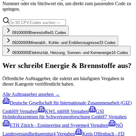
Nummer oder ein Stichwort ein, um direkt zum passenden Code zu
springen.
09100000
Brennstoffe
41
Codes
09200000
Mineralöl-, Kohle- und Erdölerzeugnisse
33
Codes
09300000
Elektrizität, Heizung, Sonnen- und Kernenergie
16
Codes
Wer schreibt
Energie & Brennstoffe
aus?
Öffentliche Auftraggeber, die zuletzt am häufigsten Vergaben in
dieser Kategorie veröffentlicht haben.
Alle Auftraggeber ansehen →
Deutsche Gesellschaft für Internationale Zusammenarbeit (GIZ)
GmbH
9
Vergaben
KWL mbH
8
Vergaben
GSI
Helmholtzzentrum für Schwerionenforschung GmbH
7
Vergaben
ETH Zürich - Engineering und Systeme
4
Vergaben
NÖ
Landesgesundheitsagentur
4
Vergaben
Kreis Offenbach - FD