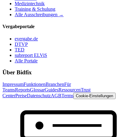
Medizintechnik
Training & Schulung
Alle Ausschreibungen →
Vergabeportale
evergabe.de
DTVP
TED
subreport ELViS
Alle Portale
Über Bidfix
Impressum
Funktionen
Branchen
Für
Teams
Reports
Glossar
Guides
Ressourcen
Trust
Center
Preise
Datenschutz
AGB
Terms
Cookie-Einstellungen