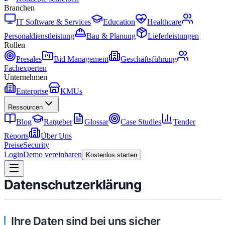
Branchen
IT Software & Services
Education
Healthcare
Personaldienstleistung
Bau & Planung
Lieferleistungen
Rollen
Presales
Bid Management
Geschäftsführung
Fachexperten
Unternehmen
Enterprise
KMUs
Ressourcen
Blog
Ratgeber
Glossar
Case Studies
Tender
Reports
Über Uns
Preise
Security
Login
Demo vereinbaren
Kostenlos starten
Datenschutzerklärung
Ihre Daten sind bei uns sicher