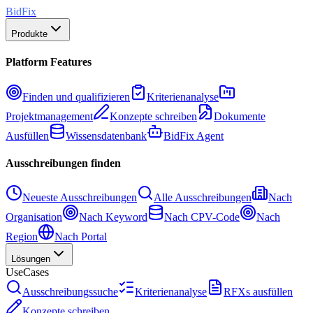
BidFix
Produkte
Platform Features
Finden und qualifizieren
Kriterienanalyse
Projektmanagement
Konzepte schreiben
Dokumente
Ausfüllen
Wissensdatenbank
BidFix Agent
Ausschreibungen finden
Neueste Ausschreibungen
Alle Ausschreibungen
Nach
Organisation
Nach Keyword
Nach CPV-Code
Nach
Region
Nach Portal
Lösungen
UseCases
Ausschreibungssuche
Kriterienanalyse
RFXs ausfüllen
Konzepte schreiben