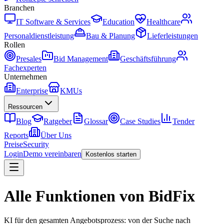
Branchen
IT Software & Services
Education
Healthcare
Personaldienstleistung
Bau & Planung
Lieferleistungen
Rollen
Presales
Bid Management
Geschäftsführung
Fachexperten
Unternehmen
Enterprise
KMUs
Ressourcen
Blog
Ratgeber
Glossar
Case Studies
Tender
Reports
Über Uns
Preise
Security
Login
Demo vereinbaren
Kostenlos starten
Alle Funktionen von BidFix
KI für den gesamten Angebotsprozess: von der Suche nach