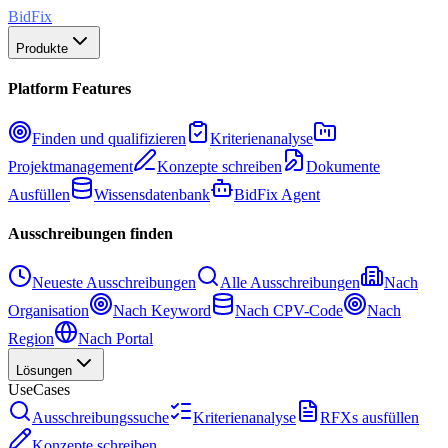
BidFix
Produkte
Platform Features
Finden und qualifizieren
Kriterienanalyse
Projektmanagement
Konzepte schreiben
Dokumente
Ausfüllen
Wissensdatenbank
BidFix Agent
Ausschreibungen finden
Neueste Ausschreibungen
Alle Ausschreibungen
Nach
Organisation
Nach Keyword
Nach CPV-Code
Nach
Region
Nach Portal
Lösungen
UseCases
Ausschreibungssuche
Kriterienanalyse
RFXs ausfüllen
Konzepte schreiben