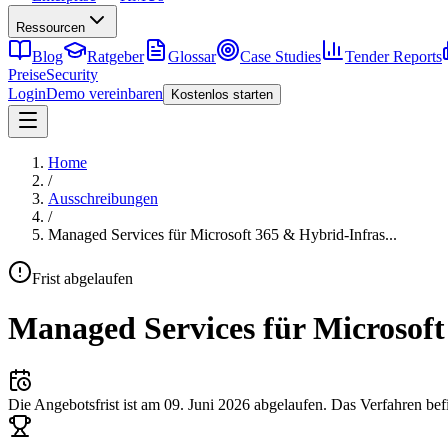
Ressourcen
Blog
Ratgeber
Glossar
Case Studies
Tender Reports
Preise
Security
Login
Demo vereinbaren
Kostenlos starten
Home
/
Ausschreibungen
/
Managed Services für Microsoft 365 & Hybrid-Infras
...
Frist abgelaufen
Managed Services für Microsoft
Die Angebotsfrist ist am
09. Juni 2026
abgelaufen.
Das Verfahren bef