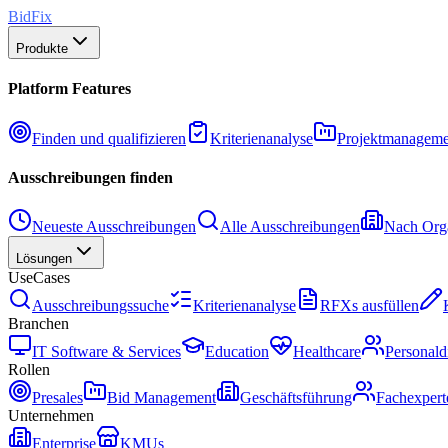
BidFix
Produkte
Platform Features
Finden und qualifizieren
Kriterienanalyse
Projektmanageme
Ausschreibungen finden
Neueste Ausschreibungen
Alle Ausschreibungen
Nach Orga
Lösungen
UseCases
Ausschreibungssuche
Kriterienanalyse
RFXs ausfüllen
Branchen
IT Software & Services
Education
Healthcare
Personald
Rollen
Presales
Bid Management
Geschäftsführung
Fachexpert
Unternehmen
Enterprise
KMUs