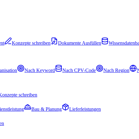
nt
Konzepte schreiben
Dokumente Ausfüllen
Wissensdatenb
nisation
Nach Keyword
Nach CPV-Code
Nach Region
N
Konzepte schreiben
ienstleistung
Bau & Planung
Lieferleistungen
en