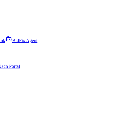
ank
BidFix Agent
ach Portal