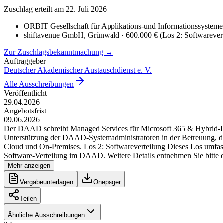
Zuschlag erteilt
am 22. Juli 2026
ORBIT Gesellschaft für Applikations-und Informationssyste
shiftavenue GmbH
, Grünwald
· 600.000 €
(
Los 2: Softwarever
Zur Zuschlagsbekanntmachung →
Auftraggeber
Deutscher Akademischer Austauschdienst e. V.
Alle Ausschreibungen
Veröffentlicht
29.04.2026
Angebotsfrist
09.06.2026
Der DAAD schreibt Managed Services für Microsoft 365 & Hybrid-Infra
Unterstützung der DAAD-Systemadministratoren in der Betreuung, d
Cloud und On-Premises. Los 2: Softwareverteilung Dieses Los umfas
Software-Verteilung im DAAD. Weitere Details entnehmen Sie bitte de
Mehr anzeigen
Vergabeunterlagen
Onepager
Teilen
Ähnliche Ausschreibungen