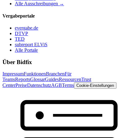
Alle Ausschreibungen →
Vergabeportale
evergabe.de
DTVP
TED
subreport ELViS
Alle Portale
Über Bidfix
Impressum
Funktionen
Branchen
Für
Teams
Reports
Glossar
Guides
Ressourcen
Trust
Center
Preise
Datenschutz
AGB
Terms
Cookie-Einstellungen