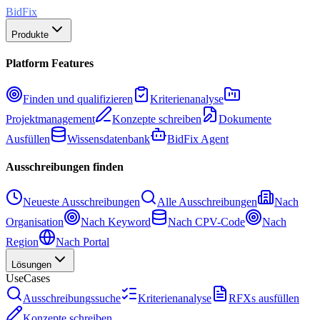
BidFix
Produkte
Platform Features
Finden und qualifizieren
Kriterienanalyse
Projektmanagement
Konzepte schreiben
Dokumente
Ausfüllen
Wissensdatenbank
BidFix Agent
Ausschreibungen finden
Neueste Ausschreibungen
Alle Ausschreibungen
Nach
Organisation
Nach Keyword
Nach CPV-Code
Nach
Region
Nach Portal
Lösungen
UseCases
Ausschreibungssuche
Kriterienanalyse
RFXs ausfüllen
Konzepte schreiben