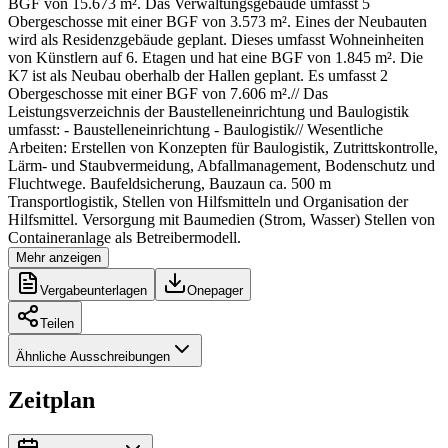
BGF von 15.673 m². Das Verwaltungsgebäude umfasst 5
Obergeschosse mit einer BGF von 3.573 m². Eines der Neubauten
wird als Residenzgebäude geplant. Dieses umfasst Wohneinheiten
von Künstlern auf 6. Etagen und hat eine BGF von 1.845 m². Die
K7 ist als Neubau oberhalb der Hallen geplant. Es umfasst 2
Obergeschosse mit einer BGF von 7.606 m².// Das
Leistungsverzeichnis der Baustelleneinrichtung und Baulogistik
umfasst: - Baustelleneinrichtung - Baulogistik// Wesentliche
Arbeiten: Erstellen von Konzepten für Baulogistik, Zutrittskontrolle,
Lärm- und Staubvermeidung, Abfallmanagement, Bodenschutz und
Fluchtwege. Baufeldsicherung, Bauzaun ca. 500 m
Transportlogistik, Stellen von Hilfsmitteln und Organisation der
Hilfsmittel. Versorgung mit Baumedien (Strom, Wasser) Stellen von
Containeranlage als Betreibermodell.
Mehr anzeigen
Vergabeunterlagen
Onepager
Teilen
Ähnliche Ausschreibungen
Zeitplan