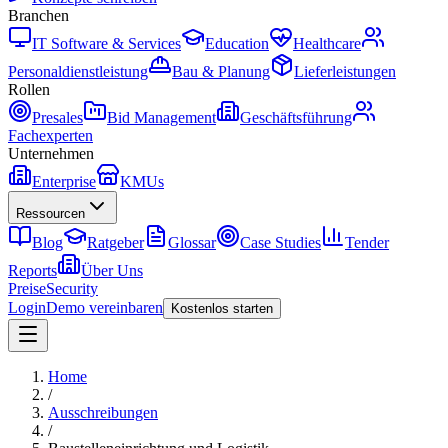
Branchen
IT Software & Services
Education
Healthcare
Personaldienstleistung
Bau & Planung
Lieferleistungen
Rollen
Presales
Bid Management
Geschäftsführung
Fachexperten
Unternehmen
Enterprise
KMUs
Ressourcen
Blog
Ratgeber
Glossar
Case Studies
Tender
Reports
Über Uns
Preise
Security
Login
Demo vereinbaren
Kostenlos starten
Home
/
Ausschreibungen
/