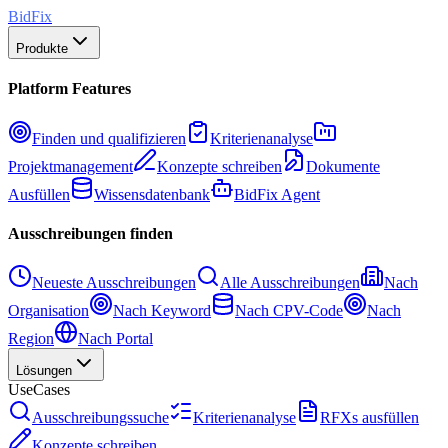
BidFix
Produkte
Platform Features
Finden und qualifizieren
Kriterienanalyse
Projektmanagement
Konzepte schreiben
Dokumente
Ausfüllen
Wissensdatenbank
BidFix Agent
Ausschreibungen finden
Neueste Ausschreibungen
Alle Ausschreibungen
Nach
Organisation
Nach Keyword
Nach CPV-Code
Nach
Region
Nach Portal
Lösungen
UseCases
Ausschreibungssuche
Kriterienanalyse
RFXs ausfüllen
Konzepte schreiben