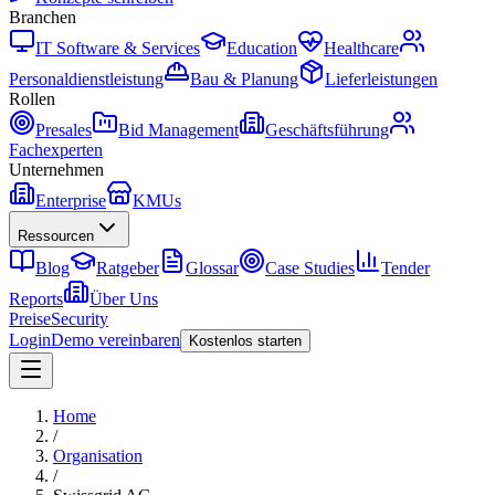
Branchen
IT Software & Services
Education
Healthcare
Personaldienstleistung
Bau & Planung
Lieferleistungen
Rollen
Presales
Bid Management
Geschäftsführung
Fachexperten
Unternehmen
Enterprise
KMUs
Ressourcen
Blog
Ratgeber
Glossar
Case Studies
Tender
Reports
Über Uns
Preise
Security
Login
Demo vereinbaren
Kostenlos starten
Home
/
Organisation
/