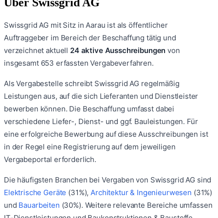
Über
Swissgrid AG
Swissgrid AG
mit Sitz in Aarau
ist als öffentlicher
Auftraggeber im Bereich der Beschaffung tätig und
verzeichnet aktuell
24
aktive Ausschreibungen
von
insgesamt
653
erfassten Vergabeverfahren.
Als Vergabestelle schreibt
Swissgrid AG
regelmäßig
Leistungen aus, auf die sich Lieferanten und Dienstleister
bewerben können. Die Beschaffung umfasst dabei
verschiedene Liefer-, Dienst- und ggf. Bauleistungen. Für
eine erfolgreiche Bewerbung auf diese Ausschreibungen ist
in der Regel eine Registrierung auf dem jeweiligen
Vergabeportal erforderlich.
Die häufigsten Branchen bei Vergaben von
Swissgrid AG
sind
Elektrische Geräte
(
31
%)
,
Architektur & Ingenieurwesen
(
31
%)
und
Bauarbeiten
(
30
%)
.
Weitere relevante Bereiche umfassen
IT-Dienstleistungen
und
Baukonstruktionen & Baustoffe
.