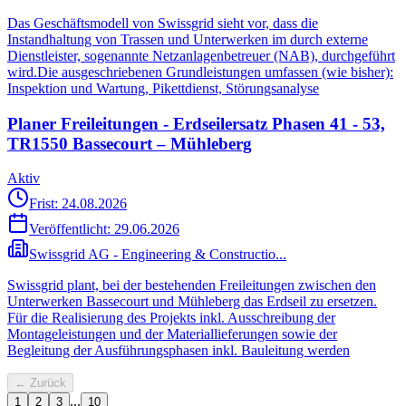
Das Geschäftsmodell von Swissgrid sieht vor, dass die
Instandhaltung von Trassen und Unterwerken im durch externe
Dienstleister, sogenannte Netzanlagenbetreuer (NAB), durchgeführt
wird.Die ausgeschriebenen Grundleistungen umfassen (wie bisher):
Inspektion und Wartung, Pikettdienst, Störungsanalyse
Planer Freileitungen - Erdseilersatz Phasen 41 - 53,
TR1550 Bassecourt – Mühleberg
Aktiv
Frist: 24.08.2026
Veröffentlicht:
29.06.2026
Swissgrid AG - Engineering & Constructio...
Swissgrid plant, bei der bestehenden Freileitungen zwischen den
Unterwerken Bassecourt und Mühleberg das Erdseil zu ersetzen.
Für die Realisierung des Projekts inkl. Ausschreibung der
Montageleistungen und der Materiallieferungen sowie der
Begleitung der Ausführungsphasen inkl. Bauleitung werden
← Zurück
...
1
2
3
10