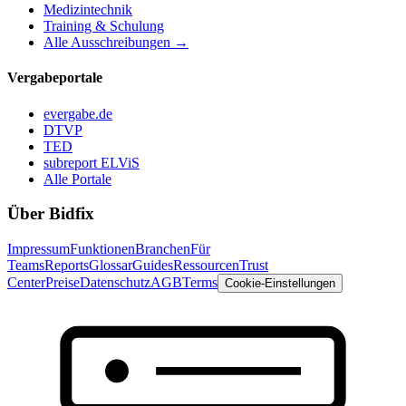
Medizintechnik
Training & Schulung
Alle Ausschreibungen →
Vergabeportale
evergabe.de
DTVP
TED
subreport ELViS
Alle Portale
Über Bidfix
Impressum
Funktionen
Branchen
Für
Teams
Reports
Glossar
Guides
Ressourcen
Trust
Center
Preise
Datenschutz
AGB
Terms
Cookie-Einstellungen