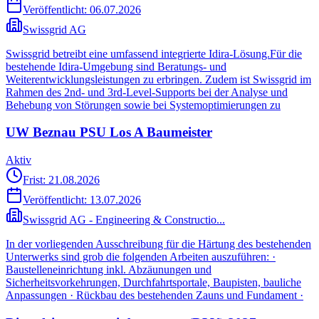
Veröffentlicht:
06.07.2026
Swissgrid AG
Swissgrid betreibt eine umfassend integrierte Idira‑Lösung.Für die
bestehende Idira‑Umgebung sind Beratungs‑ und
Weiterentwicklungsleistungen zu erbringen. Zudem ist Swissgrid im
Rahmen des 2nd‑ und 3rd‑Level‑Supports bei der Analyse und
Behebung von Störungen sowie bei Systemoptimierungen zu
UW Beznau PSU Los A Baumeister
Aktiv
Frist: 21.08.2026
Veröffentlicht:
13.07.2026
Swissgrid AG - Engineering & Constructio...
In der vorliegenden Ausschreibung für die Härtung des bestehenden
Unterwerks sind grob die folgenden Arbeiten auszuführen: ·
Baustelleneinrichtung inkl. Abzäunungen und
Sicherheitsvorkehrungen, Durchfahrtsportale, Baupisten, bauliche
Anpassungen · Rückbau des bestehenden Zauns und Fundament ·