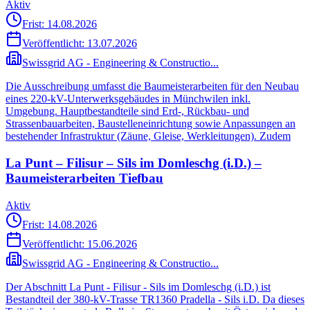
Aktiv
Frist: 14.08.2026
Veröffentlicht:
13.07.2026
Swissgrid AG - Engineering & Constructio...
Die Ausschreibung umfasst die Baumeisterarbeiten für den Neubau
eines 220‑kV-Unterwerksgebäudes in Münchwilen inkl.
Umgebung. Hauptbestandteile sind Erd-, Rückbau- und
Strassenbauarbeiten, Baustelleneinrichtung sowie Anpassungen an
bestehender Infrastruktur (Zäune, Gleise, Werkleitungen). Zudem
La Punt – Filisur – Sils im Domleschg (i.D.) –
Baumeisterarbeiten Tiefbau
Aktiv
Frist: 14.08.2026
Veröffentlicht:
15.06.2026
Swissgrid AG - Engineering & Constructio...
Der Abschnitt La Punt - Filisur - Sils im Domleschg (i.D.) ist
Bestandteil der 380-kV-Trasse TR1360 Pradella - Sils i.D. Da dieses