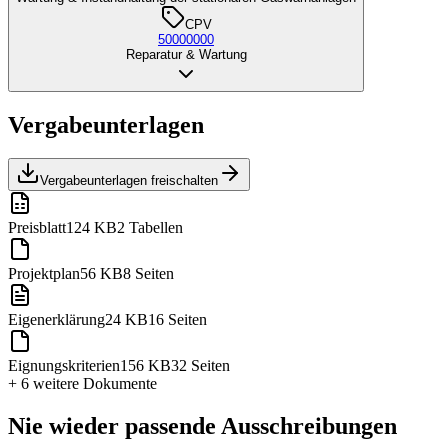
CPV
50000000
Reparatur & Wartung
Vergabeunterlagen
Vergabeunterlagen freischalten
Preisblatt
124 KB
2 Tabellen
Projektplan
56 KB
8 Seiten
Eigenerklärung
24 KB
16 Seiten
Eignungskriterien
156 KB
32 Seiten
+ 6 weitere
Dokumente
Nie wieder passende Ausschreibungen