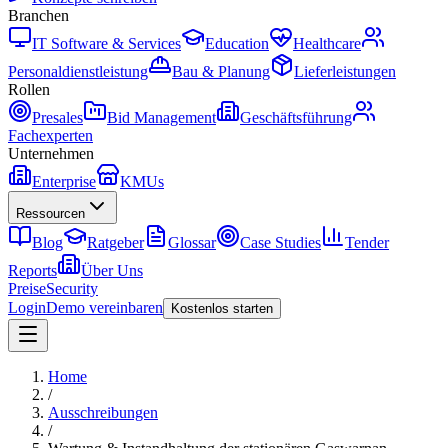
Branchen
IT Software & Services
Education
Healthcare
Personaldienstleistung
Bau & Planung
Lieferleistungen
Rollen
Presales
Bid Management
Geschäftsführung
Fachexperten
Unternehmen
Enterprise
KMUs
Ressourcen
Blog
Ratgeber
Glossar
Case Studies
Tender
Reports
Über Uns
Preise
Security
Login
Demo vereinbaren
Kostenlos starten
Home
/
Ausschreibungen
/