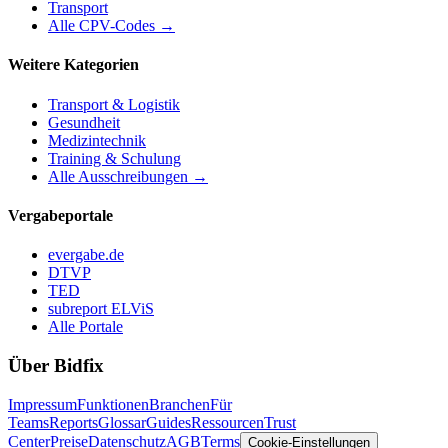
Transport
Alle CPV-Codes →
Weitere Kategorien
Transport & Logistik
Gesundheit
Medizintechnik
Training & Schulung
Alle Ausschreibungen →
Vergabeportale
evergabe.de
DTVP
TED
subreport ELViS
Alle Portale
Über Bidfix
Impressum
Funktionen
Branchen
Für
Teams
Reports
Glossar
Guides
Ressourcen
Trust
Center
Preise
Datenschutz
AGB
Terms
Cookie-Einstellungen