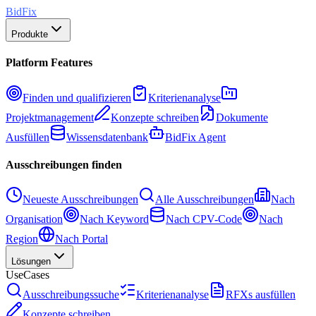
BidFix
Produkte
Platform Features
Finden und qualifizieren
Kriterienanalyse
Projektmanagement
Konzepte schreiben
Dokumente
Ausfüllen
Wissensdatenbank
BidFix Agent
Ausschreibungen finden
Neueste Ausschreibungen
Alle Ausschreibungen
Nach
Organisation
Nach Keyword
Nach CPV-Code
Nach
Region
Nach Portal
Lösungen
UseCases
Ausschreibungssuche
Kriterienanalyse
RFXs ausfüllen
Konzepte schreiben