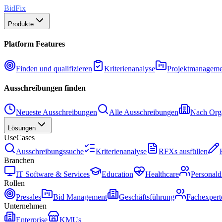
BidFix
Produkte
Platform Features
Finden und qualifizieren
Kriterienanalyse
Projektmanageme
Ausschreibungen finden
Neueste Ausschreibungen
Alle Ausschreibungen
Nach Orga
Lösungen
UseCases
Ausschreibungssuche
Kriterienanalyse
RFXs ausfüllen
Branchen
IT Software & Services
Education
Healthcare
Personald
Rollen
Presales
Bid Management
Geschäftsführung
Fachexpert
Unternehmen
Enterprise
KMUs