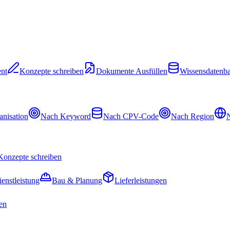
nt
Konzepte schreiben
Dokumente Ausfüllen
Wissensdatenb
nisation
Nach Keyword
Nach CPV-Code
Nach Region
N
Konzepte schreiben
ienstleistung
Bau & Planung
Lieferleistungen
en