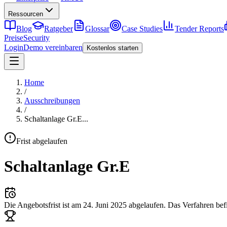
Ressourcen
Blog
Ratgeber
Glossar
Case Studies
Tender Reports
Preise
Security
Login
Demo vereinbaren
Kostenlos starten
Home
/
Ausschreibungen
/
Schaltanlage Gr.E
...
Frist abgelaufen
Schaltanlage Gr.E
Die Angebotsfrist ist am
24. Juni 2025
abgelaufen.
Das Verfahren bef