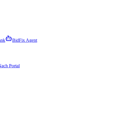
ank
BidFix Agent
ach Portal