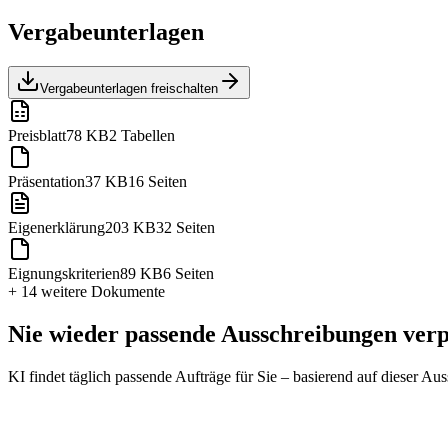
Vergabeunterlagen
Vergabeunterlagen freischalten
Preisblatt
78 KB
2 Tabellen
Präsentation
37 KB
16 Seiten
Eigenerklärung
203 KB
32 Seiten
Eignungskriterien
89 KB
6 Seiten
+ 14 weitere
Dokumente
Nie wieder passende Ausschreibungen ver
KI findet täglich passende Aufträge für Sie – basierend auf dieser Au