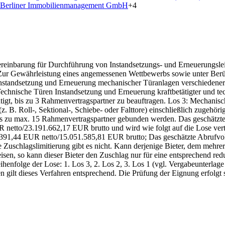
 Berliner Immobilienmanagement GmbH
+
4
ereinbarung für Durchführung von Instandsetzungs- und Erneuerungsle
 Zur Gewährleistung eines angemessenen Wettbewerbs sowie unter Berü
Instandsetzung und Erneuerung mechanischer Türanlagen verschiedener 
Technische Türen Instandsetzung und Erneuerung kraftbetätigter und tec
chtigt, bis zu 3 Rahmenvertragspartner zu beauftragen. Los 3: Mechan
z. B. Roll-, Sektional-, Schiebe- oder Falttore) einschließlich zugehöri
bis zu max. 15 Rahmenvertragspartner gebunden werden. Das geschätz
UR netto/23.191.662,17 EUR brutto und wird wie folgt auf die Lose ver
391,44 EUR netto/15.051.585,81 EUR brutto; Das geschätzte Abrufvolu
uschlagslimitierung gibt es nicht. Kann derjenige Bieter, dem mehrere
en, so kann dieser Bieter den Zuschlag nur für eine entsprechend red
eihenfolge der Lose: 1. Los 3, 2. Los 2, 3. Los 1 (vgl. Vergabeunterl
gilt dieses Verfahren entsprechend. Die Prüfung der Eignung erfolgt