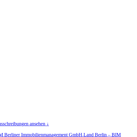
usschreibungen ansehen ↓
 BIM Berliner Immobilienmanagement GmbH
,
Land Berlin – BIM