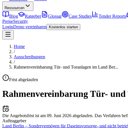
Ressourcen
Blog
Ratgeber
Glossar
Case Studies
Tender Reports
Preise
Security
Login
Demo vereinbaren
Kostenlos starten
Home
/
Ausschreibungen
/
Rahmenvereinbarung Tür- und Toranlagen im Land Ber
...
Frist abgelaufen
Rahmenvereinbarung Tür- und 
Die Angebotsfrist ist am
09. Juni 2026
abgelaufen.
Das Verfahren bef
Auftraggeber
Land Berlin – Sondervermögen für Daseinsvorsorge- und nicht bet