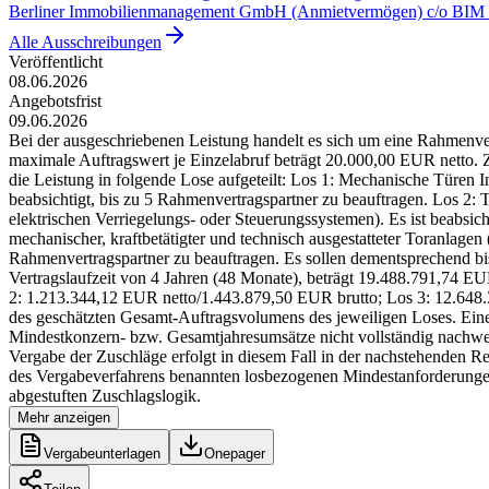
Berliner Immobilienmanagement GmbH (Anmietvermögen) c/o BIM
Alle Ausschreibungen
Veröffentlicht
08.06.2026
Angebotsfrist
09.06.2026
Bei der ausgeschriebenen Leistung handelt es sich um eine Rahmenv
maximale Auftragswert je Einzelabruf beträgt 20.000,00 EUR netto.
die Leistung in folgende Lose aufgeteilt: Los 1: Mechanische Türen 
beabsichtigt, bis zu 5 Rahmenvertragspartner zu beauftragen. Los 2: 
elektrischen Verriegelungs- oder Steuerungssystemen). Es ist beabsi
mechanischer, kraftbetätigter und technisch ausgestatteter Toranlagen (
Rahmenvertragspartner zu beauftragen. Es sollen dementsprechend 
Vertragslaufzeit von 4 Jahren (48 Monate), beträgt 19.488.791,74 E
2: 1.213.344,12 EUR netto/1.443.879,50 EUR brutto; Los 3: 12.648.
des geschätzten Gesamt-Auftragsvolumens des jeweiligen Loses. Eine Z
Mindestkonzern- bzw. Gesamtjahresumsätze nicht vollständig nachweis
Vergabe der Zuschläge erfolgt in diesem Fall in der nachstehenden R
des Vergabeverfahrens benannten losbezogenen Mindestanforderungen 
abgestuften Zuschlagslogik.
Mehr anzeigen
Vergabeunterlagen
Onepager