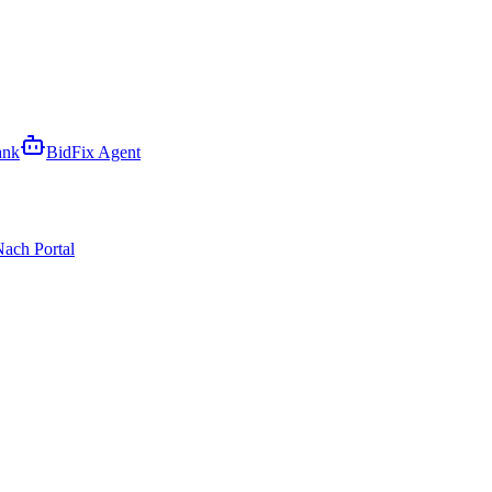
ank
BidFix Agent
ach Portal