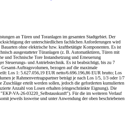
istungen an Türen und Toranlagen im gesamten Stadtgebiet. Der
cksichtigung der unterschiedlichen fachlichen Anforderungen wird
Bauarten ohne elektrische bzw. kraftbetätigte Komponenten. Es ist
hnisch ausgestatteter Türanlagen (z. B. Automatiktüren, Türen mit
ische und Technische Tore Instandsetzung und Erneuerung
ger Steuerungs- und Antriebstechnik. Es ist beabsichtigt, bis zu 7
te Gesamt-Auftragsvolumen, bezogen auf die maximale
teilt: Los 1: 5.627.056,19 EUR netto/6.696.196,86 EUR brutto; Los
men je Rahmenvertragspartner beträgt je nach Los 1/5, 1/3 oder 1/7
 Zuschläge erteilt werden sollen, jedoch die geforderten kumulierten
uzierte Anzahl von Losen erhalten (eingeschränkte Eignung). Die
age "EKP-VA-26-03220_Selbstauskunft"). Für die im weiteren Verlauf
 somit jeweils losweise und unter Anwendung der oben beschriebenen