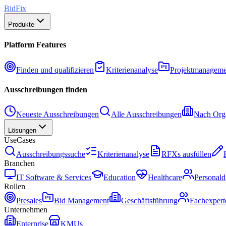
BidFix
Produkte
Platform Features
Finden und qualifizieren
Kriterienanalyse
Projektmanageme
Ausschreibungen finden
Neueste Ausschreibungen
Alle Ausschreibungen
Nach Orga
Lösungen
UseCases
Ausschreibungssuche
Kriterienanalyse
RFXs ausfüllen
Branchen
IT Software & Services
Education
Healthcare
Personald
Rollen
Presales
Bid Management
Geschäftsführung
Fachexpert
Unternehmen
Enterprise
KMUs