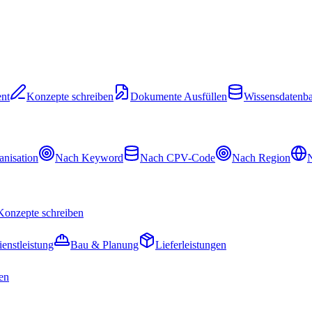
nt
Konzepte schreiben
Dokumente Ausfüllen
Wissensdatenb
nisation
Nach Keyword
Nach CPV-Code
Nach Region
N
Konzepte schreiben
ienstleistung
Bau & Planung
Lieferleistungen
en