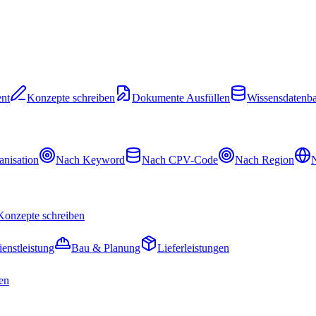
nt
Konzepte schreiben
Dokumente Ausfüllen
Wissensdatenb
nisation
Nach Keyword
Nach CPV-Code
Nach Region
N
Konzepte schreiben
ienstleistung
Bau & Planung
Lieferleistungen
en