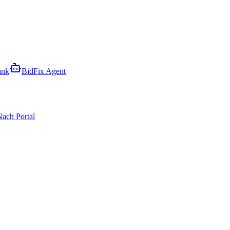
ank
BidFix Agent
ach Portal