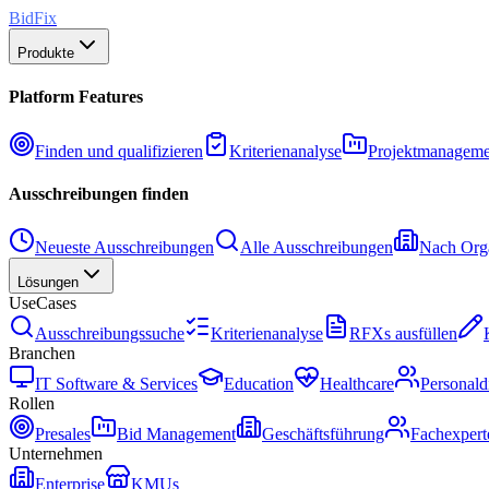
BidFix
Produkte
Platform Features
Finden und qualifizieren
Kriterienanalyse
Projektmanageme
Ausschreibungen finden
Neueste Ausschreibungen
Alle Ausschreibungen
Nach Orga
Lösungen
UseCases
Ausschreibungssuche
Kriterienanalyse
RFXs ausfüllen
Branchen
IT Software & Services
Education
Healthcare
Personald
Rollen
Presales
Bid Management
Geschäftsführung
Fachexpert
Unternehmen
Enterprise
KMUs