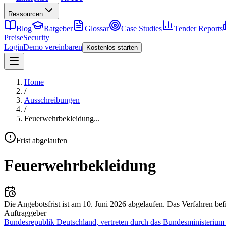
Ressourcen
Blog
Ratgeber
Glossar
Case Studies
Tender Reports
Preise
Security
Login
Demo vereinbaren
Kostenlos starten
Home
/
Ausschreibungen
/
Feuerwehrbekleidung
...
Frist abgelaufen
Feuerwehrbekleidung
Die Angebotsfrist ist am
10. Juni 2026
abgelaufen.
Das Verfahren bef
Auftraggeber
Bundesrepublik Deutschland, vertreten durch das Bundesministerium