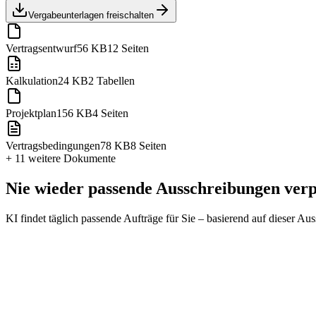
Vergabeunterlagen freischalten
Vertragsentwurf
56 KB
12 Seiten
Kalkulation
24 KB
2 Tabellen
Projektplan
156 KB
4 Seiten
Vertragsbedingungen
78 KB
8 Seiten
+ 11 weitere
Dokumente
Nie wieder passende Ausschreibungen ver
KI findet täglich passende Aufträge für Sie – basierend auf dieser Au