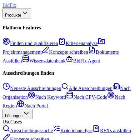
BidFix
Produkte
Platform Features
Finden und qualifizieren
Kriterienanalyse
Projektmanagement
Konzepte schreiben
Dokumente
Ausfüllen
Wissensdatenbank
BidFix Agent
Ausschreibungen finden
Neueste Ausschreibungen
Alle Ausschreibungen
Nach
Organisation
Nach Keyword
Nach CPV-Code
Nach
Region
Nach Portal
Lösungen
UseCases
Ausschreibungssuche
Kriterienanalyse
RFXs ausfüllen
Konzepte schreiben