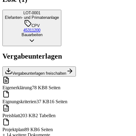
LOT-0001
Elefanten- und Primatenanlage
CPV
45311200
Bauarbeiten
Vergabeunterlagen
Vergabeunterlagen freischalten
Eigenerklärung
78 KB
8 Seiten
Eignungskriterien
37 KB
16 Seiten
Preisblatt
203 KB
2 Tabellen
Projektplan
89 KB
6 Seiten
+ 14 weitere
Dokumente