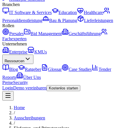
Branchen
IT Software & Services
Education
Healthcare
Personaldienstleistung
Bau & Planung
Lieferleistungen
Rollen
Presales
Bid Management
Geschäftsführung
Fachexperten
Unternehmen
Enterprise
KMUs
Ressourcen
Blog
Ratgeber
Glossar
Case Studies
Tender
Reports
Über Uns
Preise
Security
Login
Demo vereinbaren
Kostenlos starten
Home
/
Ausschreibungen
/