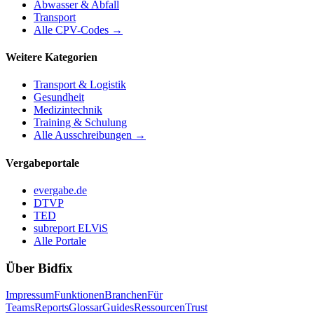
Abwasser & Abfall
Transport
Alle CPV-Codes →
Weitere Kategorien
Transport & Logistik
Gesundheit
Medizintechnik
Training & Schulung
Alle Ausschreibungen →
Vergabeportale
evergabe.de
DTVP
TED
subreport ELViS
Alle Portale
Über Bidfix
Impressum
Funktionen
Branchen
Für
Teams
Reports
Glossar
Guides
Ressourcen
Trust