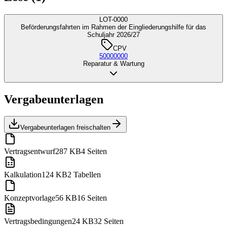
LOT-0000
Beförderungsfahrten im Rahmen der Eingliederungshilfe für das
Schuljahr 2026/27
CPV
50000000
Reparatur & Wartung
Vergabeunterlagen
Vergabeunterlagen freischalten
Vertragsentwurf
287 KB
4 Seiten
Kalkulation
124 KB
2 Tabellen
Konzeptvorlage
56 KB
16 Seiten
Vertragsbedingungen
24 KB
32 Seiten