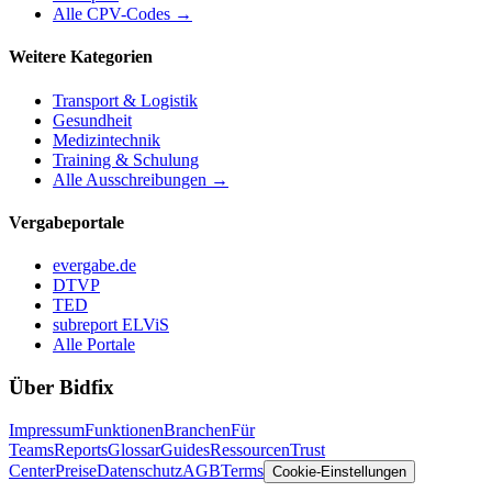
Alle CPV-Codes →
Weitere Kategorien
Transport & Logistik
Gesundheit
Medizintechnik
Training & Schulung
Alle Ausschreibungen →
Vergabeportale
evergabe.de
DTVP
TED
subreport ELViS
Alle Portale
Über Bidfix
Impressum
Funktionen
Branchen
Für
Teams
Reports
Glossar
Guides
Ressourcen
Trust
Center
Preise
Datenschutz
AGB
Terms
Cookie-Einstellungen