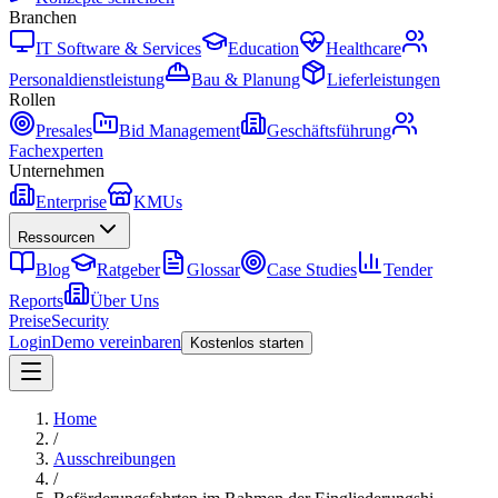
Branchen
IT Software & Services
Education
Healthcare
Personaldienstleistung
Bau & Planung
Lieferleistungen
Rollen
Presales
Bid Management
Geschäftsführung
Fachexperten
Unternehmen
Enterprise
KMUs
Ressourcen
Blog
Ratgeber
Glossar
Case Studies
Tender
Reports
Über Uns
Preise
Security
Login
Demo vereinbaren
Kostenlos starten
Home
/
Ausschreibungen
/