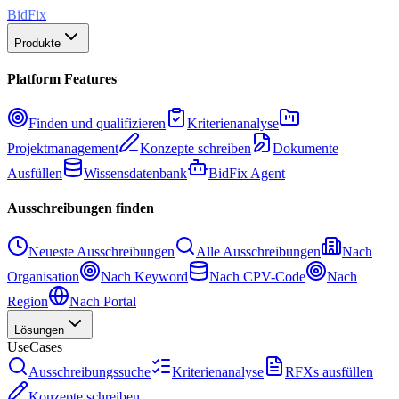
BidFix
Produkte
Platform Features
Finden und qualifizieren
Kriterienanalyse
Projektmanagement
Konzepte schreiben
Dokumente
Ausfüllen
Wissensdatenbank
BidFix Agent
Ausschreibungen finden
Neueste Ausschreibungen
Alle Ausschreibungen
Nach
Organisation
Nach Keyword
Nach CPV-Code
Nach
Region
Nach Portal
Lösungen
UseCases
Ausschreibungssuche
Kriterienanalyse
RFXs ausfüllen
Konzepte schreiben