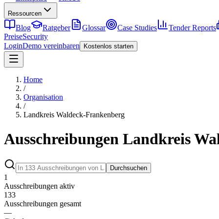
Ressourcen
Blog
Ratgeber
Glossar
Case Studies
Tender Reports
Preise
Security
Login
Demo vereinbaren
Kostenlos starten
Home
/
Organisation
/
Landkreis Waldeck-Frankenberg
Ausschreibungen Landkreis Wa
Durchsuchen
1
Ausschreibungen aktiv
133
Ausschreibungen gesamt
—