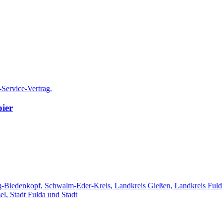
-Service-Vertrag.
ier
-Biedenkopf, Schwalm-Eder-Kreis, Landkreis Gießen, Landkreis Fuld
el, Stadt Fulda und Stadt