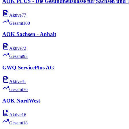
AOK PLUS - Die Gesundheitskasse für Sachsen und 
Aktive
77
Gesamt
100
AOK Sachsen - Anhalt
Aktive
72
Gesamt
93
GWQ ServicePlus AG
Aktive
41
Gesamt
76
AOK NordWest
Aktive
16
Gesamt
18