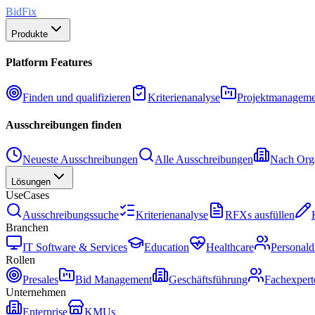
BidFix
Produkte
Platform Features
Finden und qualifizieren
Kriterienanalyse
Projektmanageme
Ausschreibungen finden
Neueste Ausschreibungen
Alle Ausschreibungen
Nach Orga
Lösungen
UseCases
Ausschreibungssuche
Kriterienanalyse
RFXs ausfüllen
Branchen
IT Software & Services
Education
Healthcare
Personald
Rollen
Presales
Bid Management
Geschäftsführung
Fachexpert
Unternehmen
Enterprise
KMUs