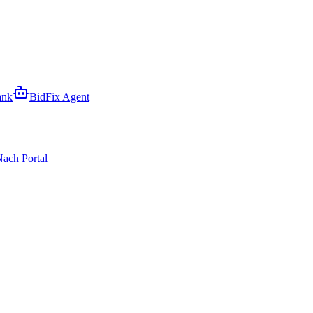
ank
BidFix Agent
ach Portal