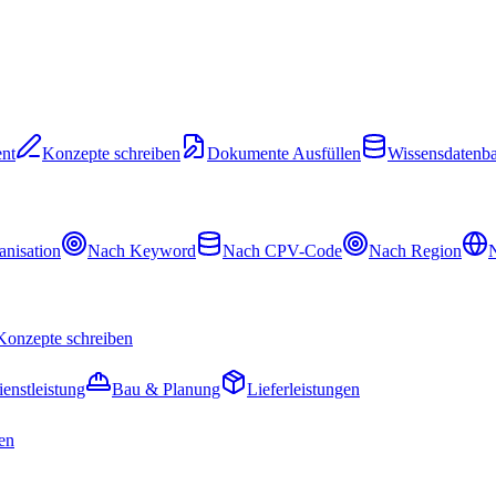
nt
Konzepte schreiben
Dokumente Ausfüllen
Wissensdatenb
nisation
Nach Keyword
Nach CPV-Code
Nach Region
N
Konzepte schreiben
ienstleistung
Bau & Planung
Lieferleistungen
en