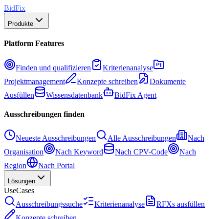
BidFix
Produkte
Platform Features
Finden und qualifizieren
Kriterienanalyse
Projektmanagement
Konzepte schreiben
Dokumente
Ausfüllen
Wissensdatenbank
BidFix Agent
Ausschreibungen finden
Neueste Ausschreibungen
Alle Ausschreibungen
Nach
Organisation
Nach Keyword
Nach CPV-Code
Nach
Region
Nach Portal
Lösungen
UseCases
Ausschreibungssuche
Kriterienanalyse
RFXs ausfüllen
Konzepte schreiben