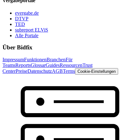
Vergabeportale
evergabe.de
DTVP
TED
subreport ELViS
Alle Portale
Über Bidfix
Impressum
Funktionen
Branchen
Für
Teams
Reports
Glossar
Guides
Ressourcen
Trust
Center
Preise
Datenschutz
AGB
Terms
Cookie-Einstellungen