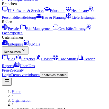
Branchen
IT Software & Services
Education
Healthcare
Personaldienstleistung
Bau & Planung
Lieferleistungen
Rollen
Presales
Bid Management
Geschäftsführung
Fachexperten
Unternehmen
Enterprise
KMUs
Ressourcen
Blog
Ratgeber
Glossar
Case Studies
Tender
Reports
Über Uns
Preise
Security
Login
Demo vereinbaren
Kostenlos starten
Home
/
Organisation
/