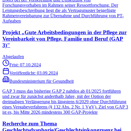
Forschungsvorhaben im Rahmen seiner Ressortforschung. Der
Leistungsbeschreibung liegt die als Vertragsmuster beigefügte
Rahmenvereinbarung zur Übernahme und Durchführung von PT-
Aufgaben
Projekt „Gute Arbeitsbedingungen in der Pflege zur
Vereinbarkeit von Pflege, Familie und Beruf (GAP
3)"
Abgelaufen
Frist: 07.10.2024
Veröffentlicht:
03.09.2024
Bundesministerium für Gesundheit
GAP 3 muss das bisherige GAP 2 nahtlos ab 01/2025 fortführen
und zwar für zunächst anderthalb Jahre, mit der Option der
dreimaligen Verlängerung bis längstens 6/2029 ohne Durchführung
eines Vergabeverfahrens (§ 132 Abs. 2 Nr. 1 VgV). Ziel von GAP 3
ist es, bis Mitte 2026 mindestens 300 GAP-Projekte
Recherche zum Thema
Geschlechtsdysphorie/Geschlechtsinkongruenz bei