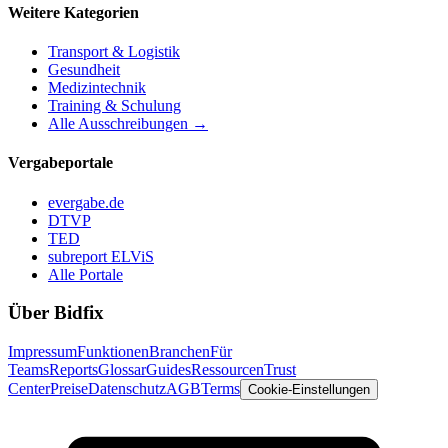
Weitere Kategorien
Transport & Logistik
Gesundheit
Medizintechnik
Training & Schulung
Alle Ausschreibungen →
Vergabeportale
evergabe.de
DTVP
TED
subreport ELViS
Alle Portale
Über Bidfix
Impressum
Funktionen
Branchen
Für
Teams
Reports
Glossar
Guides
Ressourcen
Trust
Center
Preise
Datenschutz
AGB
Terms
Cookie-Einstellungen