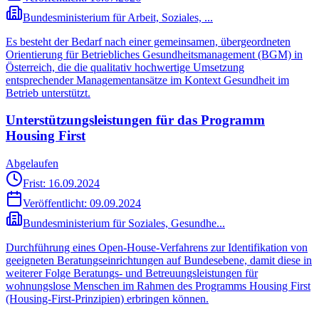
Bundesministerium für Arbeit, Soziales, ...
Es besteht der Bedarf nach einer gemeinsamen, übergeordneten
Orientierung für Betriebliches Gesundheitsmanagement (BGM) in
Österreich, die die qualitativ hochwertige Umsetzung
entsprechender Managementansätze im Kontext Gesundheit im
Betrieb unterstützt.
Unterstützungsleistungen für das Programm
Housing First
Abgelaufen
Frist: 16.09.2024
Veröffentlicht:
09.09.2024
Bundesministerium für Soziales, Gesundhe...
Durchführung eines Open-House-Verfahrens zur Identifikation von
geeigneten Beratungseinrichtungen auf Bundesebene, damit diese in
weiterer Folge Beratungs- und Betreuungsleistungen für
wohnungslose Menschen im Rahmen des Programms Housing First
(Housing-First-Prinzipien) erbringen können.