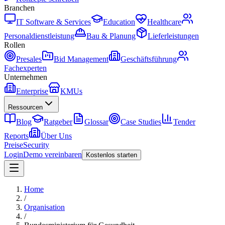
Branchen
IT Software & Services
Education
Healthcare
Personaldienstleistung
Bau & Planung
Lieferleistungen
Rollen
Presales
Bid Management
Geschäftsführung
Fachexperten
Unternehmen
Enterprise
KMUs
Ressourcen
Blog
Ratgeber
Glossar
Case Studies
Tender
Reports
Über Uns
Preise
Security
Login
Demo vereinbaren
Kostenlos starten
Home
/
Organisation
/