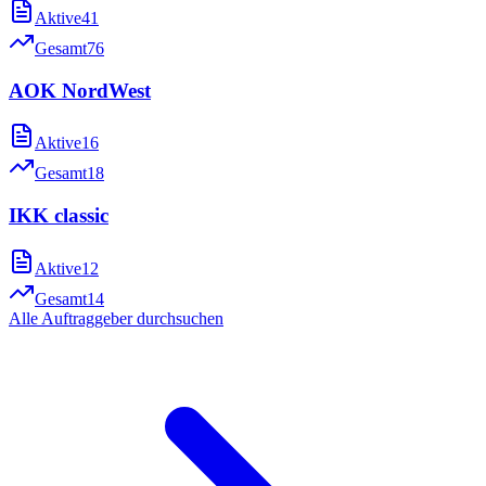
Aktive
41
Gesamt
76
AOK NordWest
Aktive
16
Gesamt
18
IKK classic
Aktive
12
Gesamt
14
Alle Auftraggeber durchsuchen