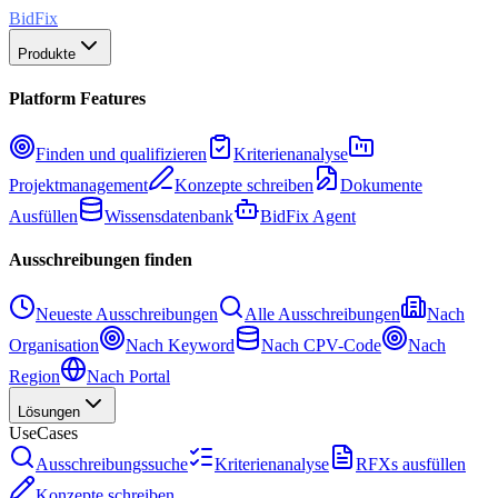
BidFix
Produkte
Platform Features
Finden und qualifizieren
Kriterienanalyse
Projektmanagement
Konzepte schreiben
Dokumente
Ausfüllen
Wissensdatenbank
BidFix Agent
Ausschreibungen finden
Neueste Ausschreibungen
Alle Ausschreibungen
Nach
Organisation
Nach Keyword
Nach CPV-Code
Nach
Region
Nach Portal
Lösungen
UseCases
Ausschreibungssuche
Kriterienanalyse
RFXs ausfüllen
Konzepte schreiben