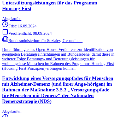
Unterstützungsleistungen für das Programm
Housing First
Abgelaufen
Frist: 16.09.2024
Veröffentlicht:
08.09.2024
Bundesministerium für Soziales, Gesundhe...
Durchführung eines Open-House-Verfahrens zur Identifikation von
geeigneten Beratungseinrichtungen auf Bundesebene, damit diese in
weiterer Folge Beratungs- und Betreuungsleistungen für
wohnungslose Menschen im Rahmen des Programms Housing First
(Housing-First-Prinzipien) erbringen können.
Entwicklung eines Versorgungspfades für Menschen
mit Alzheimer-Demenz (und ihrer Ange-hörigen) im
Rahmen der Maßnahme 3.5.3 „Versorgungspfade
für Menschen mit Demenz“ der Nationalen
Demenzstrategie (NDS)
Abgelaufen