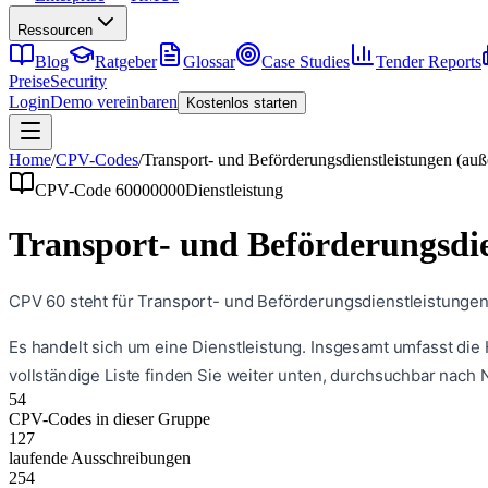
Ressourcen
Blog
Ratgeber
Glossar
Case Studies
Tender Reports
Preise
Security
Login
Demo vereinbaren
Kostenlos starten
Home
/
CPV-Codes
/
Transport- und Beförderungsdienstleistungen (auße
CPV-Code
60000000
Dienstleistung
Transport- und Beförderungsdie
CPV 60 steht für Transport- und Beförderungsdienstleistunge
Es handelt sich um eine
Dienstleistung
. Insgesamt umfasst die
vollständige Liste finden Sie weiter unten, durchsuchbar nach
54
CPV-Codes in dieser Gruppe
127
laufende Ausschreibungen
254