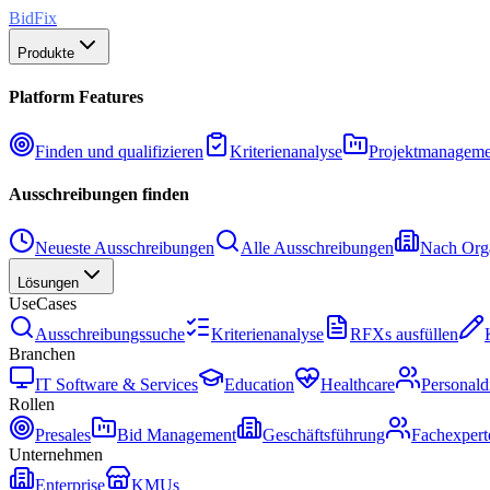
BidFix
Produkte
Platform Features
Finden und qualifizieren
Kriterienanalyse
Projektmanageme
Ausschreibungen finden
Neueste Ausschreibungen
Alle Ausschreibungen
Nach Orga
Lösungen
UseCases
Ausschreibungssuche
Kriterienanalyse
RFXs ausfüllen
Branchen
IT Software & Services
Education
Healthcare
Personald
Rollen
Presales
Bid Management
Geschäftsführung
Fachexpert
Unternehmen
Enterprise
KMUs