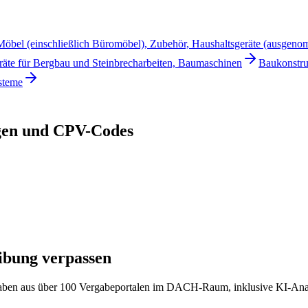
Möbel (einschließlich Büromöbel), Zubehör, Haushaltsgeräte (ausgen
äte für Bergbau und Steinbrecharbeiten, Baumaschinen
Baukonstru
steme
gen
und CPV-Codes
ibung verpassen
ergaben aus über 100 Vergabeportalen im DACH-Raum, inklusive KI-Anal