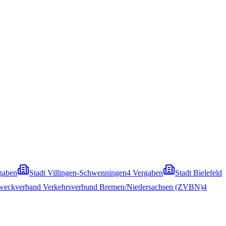
gaben
Stadt Villingen-Schwenningen
4
Vergaben
Stadt Bielefeld
weckverband Verkehrsverbund Bremen/Niedersachsen (ZVBN)
4