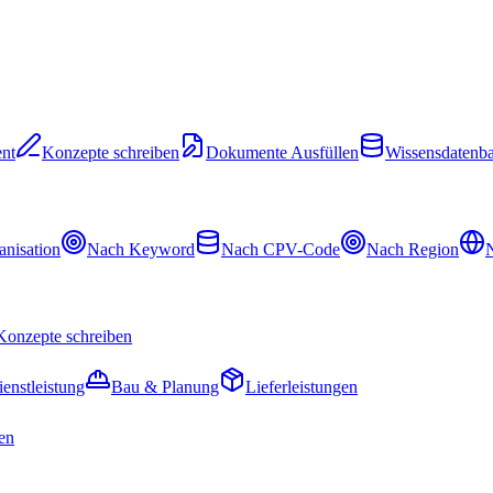
nt
Konzepte schreiben
Dokumente Ausfüllen
Wissensdatenb
nisation
Nach Keyword
Nach CPV-Code
Nach Region
N
Konzepte schreiben
ienstleistung
Bau & Planung
Lieferleistungen
en