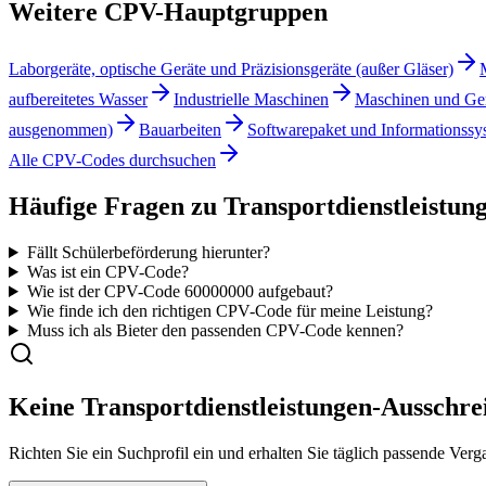
Weitere CPV-Hauptgruppen
Laborgeräte, optische Geräte und Präzisionsgeräte (außer Gläser)
aufbereitetes Wasser
Industrielle Maschinen
Maschinen und Ger
ausgenommen)
Bauarbeiten
Softwarepaket und Informationssy
Alle CPV-Codes durchsuchen
Häufige Fragen zu
Transportdienstleistun
Fällt Schülerbeförderung hierunter?
Was ist ein CPV-Code?
Wie ist der CPV-Code
60000000
aufgebaut?
Wie finde ich den richtigen CPV-Code für meine Leistung?
Muss ich als Bieter den passenden CPV-Code kennen?
Keine
Transportdienstleistungen
-Ausschre
Richten Sie ein Suchprofil ein und erhalten Sie täglich passende V