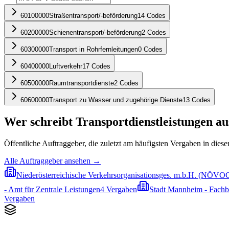
60100000
Straßentransport/-beförderung
14
Codes
60200000
Schienentransport/-beförderung
2
Codes
60300000
Transport in Rohrfernleitungen
0
Codes
60400000
Luftverkehr
17
Codes
60500000
Raumtransportdienste
2
Codes
60600000
Transport zu Wasser und zugehörige Dienste
13
Codes
Wer schreibt
Transportdienstleistungen
au
Öffentliche Auftraggeber, die zuletzt am häufigsten Vergaben in diese
Alle Auftraggeber ansehen →
Niederösterreichische Verkehrsorganisationsges. m.b.H. (NÖVO
- Amt für Zentrale Leistungen
4
Vergaben
Stadt Mannheim - Fachb
Vergaben