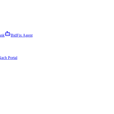
ank
BidFix Agent
ach Portal