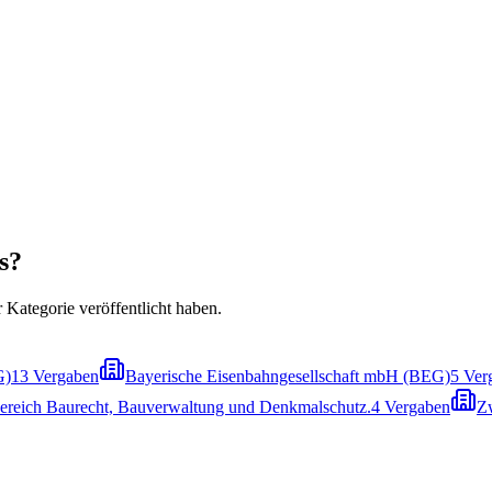
s?
r Kategorie veröffentlicht haben.
G)
13
Vergaben
Bayerische Eisenbahngesellschaft mbH (BEG)
5
Ver
ereich Baurecht, Bauverwaltung und Denkmalschutz.
4
Vergaben
Z