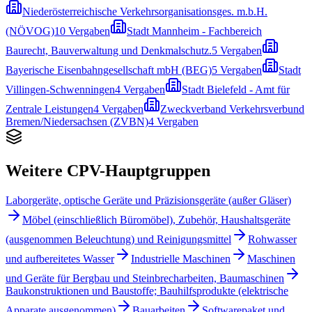
Niederösterreichische Verkehrsorganisationsges. m.b.H.
(NÖVOG)
10
Vergaben
Stadt Mannheim - Fachbereich
Baurecht, Bauverwaltung und Denkmalschutz.
5
Vergaben
Bayerische Eisenbahngesellschaft mbH (BEG)
5
Vergaben
Stadt
Villingen-Schwenningen
4
Vergaben
Stadt Bielefeld - Amt für
Zentrale Leistungen
4
Vergaben
Zweckverband Verkehrsverbund
Bremen/Niedersachsen (ZVBN)
4
Vergaben
Weitere CPV-Hauptgruppen
Laborgeräte, optische Geräte und Präzisionsgeräte (außer Gläser)
Möbel (einschließlich Büromöbel), Zubehör, Haushaltsgeräte
(ausgenommen Beleuchtung) und Reinigungsmittel
Rohwasser
und aufbereitetes Wasser
Industrielle Maschinen
Maschinen
und Geräte für Bergbau und Steinbrecharbeiten, Baumaschinen
Baukonstruktionen und Baustoffe; Bauhilfsprodukte (elektrische
Apparate ausgenommen)
Bauarbeiten
Softwarepaket und