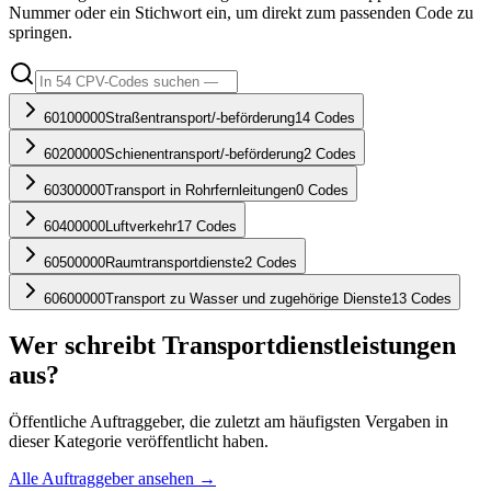
Nummer oder ein Stichwort ein, um direkt zum passenden Code zu
springen.
60100000
Straßentransport/-beförderung
14
Codes
60200000
Schienentransport/-beförderung
2
Codes
60300000
Transport in Rohrfernleitungen
0
Codes
60400000
Luftverkehr
17
Codes
60500000
Raumtransportdienste
2
Codes
60600000
Transport zu Wasser und zugehörige Dienste
13
Codes
Wer schreibt
Transportdienstleistungen
aus?
Öffentliche Auftraggeber, die zuletzt am häufigsten Vergaben in
dieser Kategorie veröffentlicht haben.
Alle Auftraggeber ansehen →