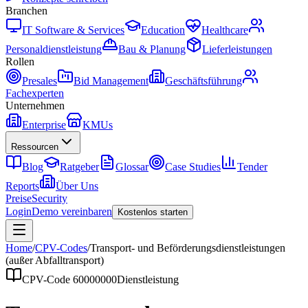
Branchen
IT Software & Services
Education
Healthcare
Personaldienstleistung
Bau & Planung
Lieferleistungen
Rollen
Presales
Bid Management
Geschäftsführung
Fachexperten
Unternehmen
Enterprise
KMUs
Ressourcen
Blog
Ratgeber
Glossar
Case Studies
Tender
Reports
Über Uns
Preise
Security
Login
Demo vereinbaren
Kostenlos starten
Home
/
CPV-Codes
/
Transport- und Beförderungsdienstleistungen
(außer Abfalltransport)
CPV-Code
60000000
Dienstleistung