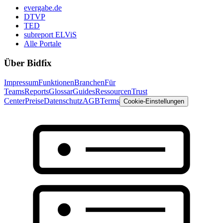
evergabe.de
DTVP
TED
subreport ELViS
Alle Portale
Über Bidfix
Impressum
Funktionen
Branchen
Für
Teams
Reports
Glossar
Guides
Ressourcen
Trust
Center
Preise
Datenschutz
AGB
Terms
Cookie-Einstellungen