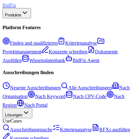
BidFix
Produkte
Platform Features
Finden und qualifizieren
Kriterienanalyse
Projektmanagement
Konzepte schreiben
Dokumente
Ausfüllen
Wissensdatenbank
BidFix Agent
Ausschreibungen finden
Neueste Ausschreibungen
Alle Ausschreibungen
Nach
Organisation
Nach Keyword
Nach CPV-Code
Nach
Region
Nach Portal
Lösungen
UseCases
Ausschreibungssuche
Kriterienanalyse
RFXs ausfüllen
Konzepte schreiben