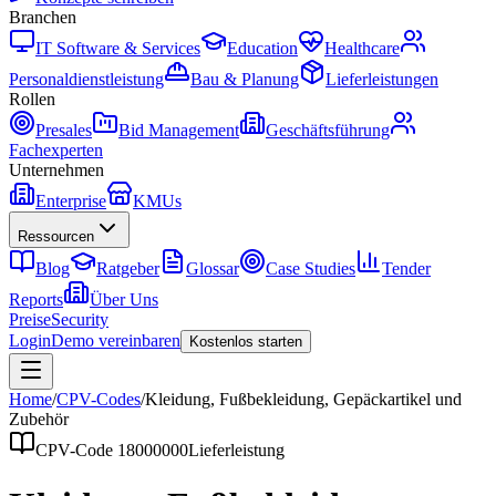
Branchen
IT Software & Services
Education
Healthcare
Personaldienstleistung
Bau & Planung
Lieferleistungen
Rollen
Presales
Bid Management
Geschäftsführung
Fachexperten
Unternehmen
Enterprise
KMUs
Ressourcen
Blog
Ratgeber
Glossar
Case Studies
Tender
Reports
Über Uns
Preise
Security
Login
Demo vereinbaren
Kostenlos starten
Home
/
CPV-Codes
/
Kleidung, Fußbekleidung, Gepäckartikel und
Zubehör
CPV-Code
18000000
Lieferleistung