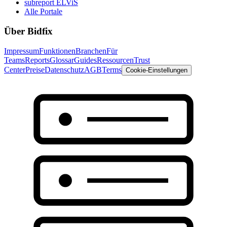
subreport ELViS
Alle Portale
Über Bidfix
Impressum
Funktionen
Branchen
Für
Teams
Reports
Glossar
Guides
Ressourcen
Trust
Center
Preise
Datenschutz
AGB
Terms
Cookie-Einstellungen