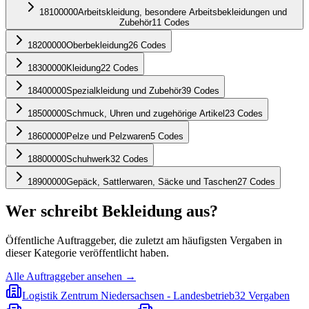
18100000
Arbeitskleidung, besondere Arbeitsbekleidungen und
Zubehör
11
Codes
18200000
Oberbekleidung
26
Codes
18300000
Kleidung
22
Codes
18400000
Spezialkleidung und Zubehör
39
Codes
18500000
Schmuck, Uhren und zugehörige Artikel
23
Codes
18600000
Pelze und Pelzwaren
5
Codes
18800000
Schuhwerk
32
Codes
18900000
Gepäck, Sattlerwaren, Säcke und Taschen
27
Codes
Wer schreibt
Bekleidung
aus?
Öffentliche Auftraggeber, die zuletzt am häufigsten Vergaben in
dieser Kategorie veröffentlicht haben.
Alle Auftraggeber ansehen →
Logistik Zentrum Niedersachsen - Landesbetrieb
32
Vergaben