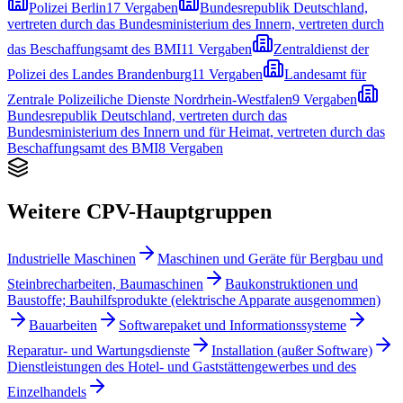
Polizei Berlin
17
Vergaben
Bundesrepublik Deutschland,
vertreten durch das Bundesministerium des Innern, vertreten durch
das Beschaffungsamt des BMI
11
Vergaben
Zentraldienst der
Polizei des Landes Brandenburg
11
Vergaben
Landesamt für
Zentrale Polizeiliche Dienste Nordrhein-Westfalen
9
Vergaben
Bundesrepublik Deutschland, vertreten durch das
Bundesministerium des Innern und für Heimat, vertreten durch das
Beschaffungsamt des BMI
8
Vergaben
Weitere CPV-Hauptgruppen
Industrielle Maschinen
Maschinen und Geräte für Bergbau und
Steinbrecharbeiten, Baumaschinen
Baukonstruktionen und
Baustoffe; Bauhilfsprodukte (elektrische Apparate ausgenommen)
Bauarbeiten
Softwarepaket und Informationssysteme
Reparatur- und Wartungsdienste
Installation (außer Software)
Dienstleistungen des Hotel- und Gaststättengewerbes und des
Einzelhandels