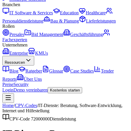
Branchen
IT Software & Services
Education
Healthcare
Personaldienstleistung
Bau & Planung
Lieferleistungen
Rollen
Presales
Bid Management
Geschäftsführung
Fachexperten
Unternehmen
Enterprise
KMUs
Ressourcen
Blog
Ratgeber
Glossar
Case Studies
Tender
Reports
Über Uns
Preise
Security
Login
Demo vereinbaren
Kostenlos starten
Home
/
CPV-Codes
/
IT-Dienste: Beratung, Software-Entwicklung,
Internet und Hilfestellung
CPV-Code
72000000
Dienstleistung