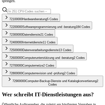
springen.
72100000
Hardwareberatung
5
Codes
72200000
Softwareprogrammierung und -beratung
184
Codes
72300000
Datendienste
21
Codes
72400000
Internetdienste
11
Codes
72500000
Datenverarbeitungsdienste
13
Codes
72600000
Computerunterstützung und -beratung
2
Codes
72700000
Computernetze
2
Codes
72800000
Computerrevision und -prüfung
2
Codes
72900000
Computer-Backup-Dienste und Katalogkonvertierung
2
Codes
Wer schreibt
IT-Dienstleistungen
aus?
Öffentliche Auftraggeber, die zuletzt am häufigsten Vergaben in