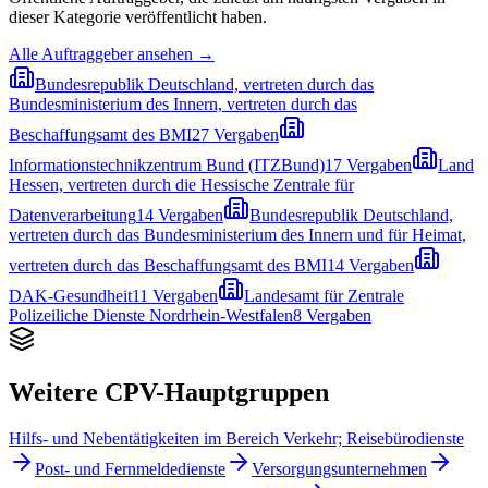
dieser Kategorie veröffentlicht haben.
Alle Auftraggeber ansehen →
Bundesrepublik Deutschland, vertreten durch das
Bundesministerium des Innern, vertreten durch das
Beschaffungsamt des BMI
27
Vergaben
Informationstechnikzentrum Bund (ITZBund)
17
Vergaben
Land
Hessen, vertreten durch die Hessische Zentrale für
Datenverarbeitung
14
Vergaben
Bundesrepublik Deutschland,
vertreten durch das Bundesministerium des Innern und für Heimat,
vertreten durch das Beschaffungsamt des BMI
14
Vergaben
DAK-Gesundheit
11
Vergaben
Landesamt für Zentrale
Polizeiliche Dienste Nordrhein-Westfalen
8
Vergaben
Weitere CPV-Hauptgruppen
Hilfs- und Nebentätigkeiten im Bereich Verkehr; Reisebürodienste
Post- und Fernmeldedienste
Versorgungsunternehmen