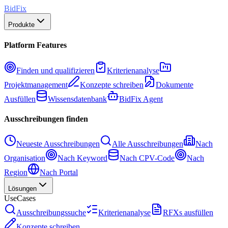
BidFix
Produkte
Platform Features
Finden und qualifizieren
Kriterienanalyse
Projektmanagement
Konzepte schreiben
Dokumente
Ausfüllen
Wissensdatenbank
BidFix Agent
Ausschreibungen finden
Neueste Ausschreibungen
Alle Ausschreibungen
Nach
Organisation
Nach Keyword
Nach CPV-Code
Nach
Region
Nach Portal
Lösungen
UseCases
Ausschreibungssuche
Kriterienanalyse
RFXs ausfüllen
Konzepte schreiben