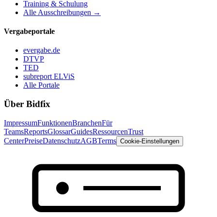
Training & Schulung
Alle Ausschreibungen →
Vergabeportale
evergabe.de
DTVP
TED
subreport ELViS
Alle Portale
Über Bidfix
Impressum
Funktionen
Branchen
Für
Teams
Reports
Glossar
Guides
Ressourcen
Trust
Center
Preise
Datenschutz
AGB
Terms
Cookie-Einstellungen