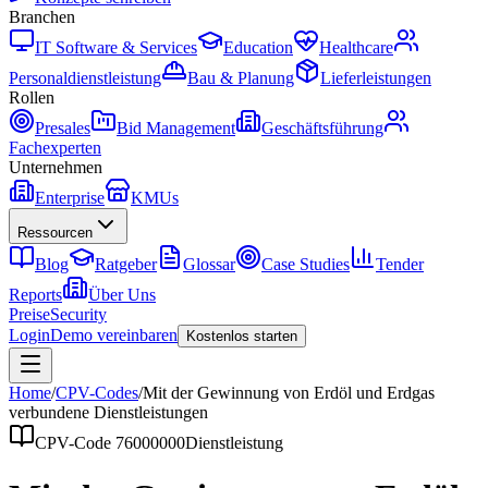
Branchen
IT Software & Services
Education
Healthcare
Personaldienstleistung
Bau & Planung
Lieferleistungen
Rollen
Presales
Bid Management
Geschäftsführung
Fachexperten
Unternehmen
Enterprise
KMUs
Ressourcen
Blog
Ratgeber
Glossar
Case Studies
Tender
Reports
Über Uns
Preise
Security
Login
Demo vereinbaren
Kostenlos starten
Home
/
CPV-Codes
/
Mit der Gewinnung von Erdöl und Erdgas
verbundene Dienstleistungen
CPV-Code
76000000
Dienstleistung