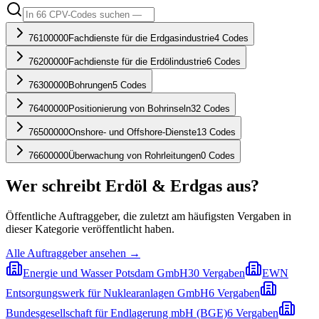
76100000
Fachdienste für die Erdgasindustrie
4
Codes
76200000
Fachdienste für die Erdölindustrie
6
Codes
76300000
Bohrungen
5
Codes
76400000
Positionierung von Bohrinseln
32
Codes
76500000
Onshore- und Offshore-Dienste
13
Codes
76600000
Überwachung von Rohrleitungen
0
Codes
Wer schreibt
Erdöl & Erdgas
aus?
Öffentliche Auftraggeber, die zuletzt am häufigsten Vergaben in
dieser Kategorie veröffentlicht haben.
Alle Auftraggeber ansehen →
Energie und Wasser Potsdam GmbH
30
Vergaben
EWN
Entsorgungswerk für Nuklearanlagen GmbH
6
Vergaben
Bundesgesellschaft für Endlagerung mbH (BGE)
6
Vergaben