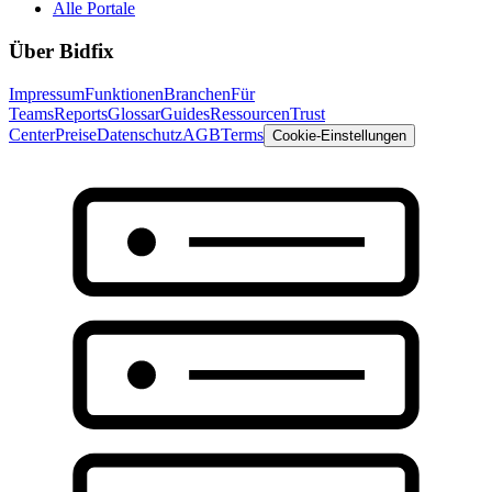
Alle Portale
Über Bidfix
Impressum
Funktionen
Branchen
Für
Teams
Reports
Glossar
Guides
Ressourcen
Trust
Center
Preise
Datenschutz
AGB
Terms
Cookie-Einstellungen