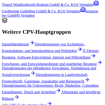
Trianel Windkraftwerk Borkum GmbH & Co. KG
6
Vergaben
Geothermie Gräfelfing GmbH & Co. KG
6
Vergaben
terranets
bw GmbH
6
Vergaben
Weitere CPV-Hauptgruppen
Immobiliendienste
Dienstleistungen von Architektur-,
Konstruktions- und Ingenieurbüros und Prüfstellen
IT-Dienste:
Beratung, Software-Entwicklung, Internet und Hilfestellung
Forschungs- und Entwicklungsdienste und zugehörige Beratung
Dienstleistungen der öffentlichen Verwaltung, Verteidigung und
Sozialversicherung
Dienstleistungen in Landwirtschaft,
Forstwirtschft, Gartenbau, Aquakultur und Bienenzucht
Dienstleistungen für Unternehmen: Recht, Marketing, Consulting,
Einstellungen, Druck und Sicherheit
Allgemeine und berufliche
Bildung