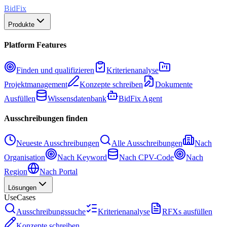
BidFix
Produkte
Platform Features
Finden und qualifizieren
Kriterienanalyse
Projektmanagement
Konzepte schreiben
Dokumente
Ausfüllen
Wissensdatenbank
BidFix Agent
Ausschreibungen finden
Neueste Ausschreibungen
Alle Ausschreibungen
Nach
Organisation
Nach Keyword
Nach CPV-Code
Nach
Region
Nach Portal
Lösungen
UseCases
Ausschreibungssuche
Kriterienanalyse
RFXs ausfüllen
Konzepte schreiben