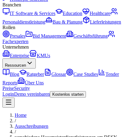
Branchen
IT Software & Services
Education
Healthcare
Personaldienstleistung
Bau & Planung
Lieferleistungen
Rollen
Presales
Bid Management
Geschäftsführung
Fachexperten
Unternehmen
Enterprise
KMUs
Ressourcen
Blog
Ratgeber
Glossar
Case Studies
Tender
Reports
Über Uns
Preise
Security
Login
Demo vereinbaren
Kostenlos starten
Home
/
Ausschreibungen
/