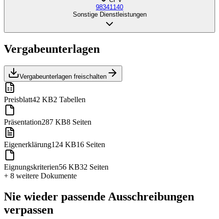
98341140
Sonstige Dienstleistungen
Vergabeunterlagen
Vergabeunterlagen freischalten
Preisblatt
42 KB
2 Tabellen
Präsentation
287 KB
8 Seiten
Eigenerklärung
124 KB
16 Seiten
Eignungskriterien
56 KB
32 Seiten
+ 8 weitere
Dokumente
Nie wieder passende Ausschreibungen
verpassen