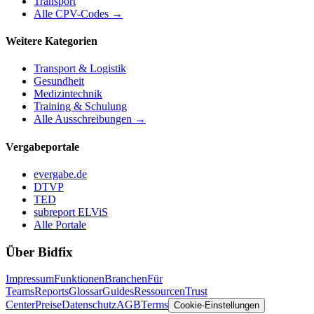
Transport
Alle CPV-Codes →
Weitere Kategorien
Transport & Logistik
Gesundheit
Medizintechnik
Training & Schulung
Alle Ausschreibungen →
Vergabeportale
evergabe.de
DTVP
TED
subreport ELViS
Alle Portale
Über Bidfix
Impressum
Funktionen
Branchen
Für
Teams
Reports
Glossar
Guides
Ressourcen
Trust
Center
Preise
Datenschutz
AGB
Terms
Cookie-Einstellungen