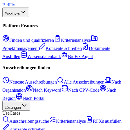
BidFix
Produkte
Platform Features
Finden und qualifizieren
Kriterienanalyse
Projektmanagement
Konzepte schreiben
Dokumente
Ausfüllen
Wissensdatenbank
BidFix Agent
Ausschreibungen finden
Neueste Ausschreibungen
Alle Ausschreibungen
Nach
Organisation
Nach Keyword
Nach CPV-Code
Nach
Region
Nach Portal
Lösungen
UseCases
Ausschreibungssuche
Kriterienanalyse
RFXs ausfüllen
Konzepte schreiben