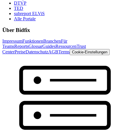
DTVP
TED
subreport ELViS
Alle Portale
Über Bidfix
Impressum
Funktionen
Branchen
Für
Teams
Reports
Glossar
Guides
Ressourcen
Trust
Center
Preise
Datenschutz
AGB
Terms
Cookie-Einstellungen