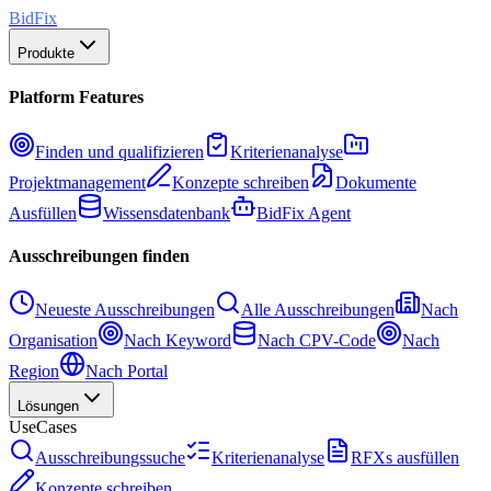
BidFix
Produkte
Platform Features
Finden und qualifizieren
Kriterienanalyse
Projektmanagement
Konzepte schreiben
Dokumente
Ausfüllen
Wissensdatenbank
BidFix Agent
Ausschreibungen finden
Neueste Ausschreibungen
Alle Ausschreibungen
Nach
Organisation
Nach Keyword
Nach CPV-Code
Nach
Region
Nach Portal
Lösungen
UseCases
Ausschreibungssuche
Kriterienanalyse
RFXs ausfüllen
Konzepte schreiben