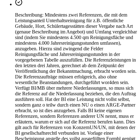
Beschreibung: Mindestens zwei Referenzen, die mit dem
Leistungsanteil Unterhaltsreinigung für z.B. öffentliche
Gebäude, Hort, Schülertagesstätten dieser Vergabe nach Art
(genaue Beschreibung im Angebot) und Umfang vergleichbar
sind (indem Sie mindestens 4.500 qm Reinigungsfläche und
mindestens 4.000 Jahresreinigungsstunden umfassen),
anzugeben. Hierzu sind zwingend die Felder
Reinigungsfläche und Jahresreinigungsstunden in der
vorgegebenen Tabelle auszufüllen. Die Referenzleistungen in
den letzten drei Jahren, gerechnet ab dem Zeitpunkt der
Veröffentlichung der Bekanntmachung, erbracht worden sein.
Die Referenzaufträge müssen erfolgreich, also ohne
wesentliche Beanstandungen, durchgeführt wor4den sein.
Verfügt BI/MB über mehrere Niederlassungen, so muss sich
die Referenz auf die Niederlassung beziehen, die den Auftrag
ausführen soll. Hat der BI eine Leistung nicht vollst selbst,
sondern ganz o teilw durch einen NU o einen ARGE-Partner
erbracht, so ist dies anzugeben. Falls BI keine eigenen
Referenzen, sondern Referenzen anderer UN nennt, muss er
erläutern, warum er sich auf die Referenz berufen kann. Dies
gilt auch für Referenzen von KonzernUN/UN, mit denen der
BI gesellschaftsrechtl verbunden ist. Vorlage einer
Bescheinigung anstelle des vollst ausgefüllten Formbl genügt