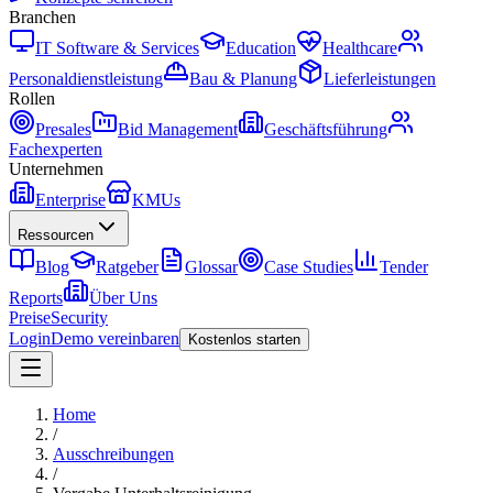
Branchen
IT Software & Services
Education
Healthcare
Personaldienstleistung
Bau & Planung
Lieferleistungen
Rollen
Presales
Bid Management
Geschäftsführung
Fachexperten
Unternehmen
Enterprise
KMUs
Ressourcen
Blog
Ratgeber
Glossar
Case Studies
Tender
Reports
Über Uns
Preise
Security
Login
Demo vereinbaren
Kostenlos starten
Home
/
Ausschreibungen
/