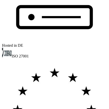
Hosted in DE
ISO 27001
★
★
★
★
★