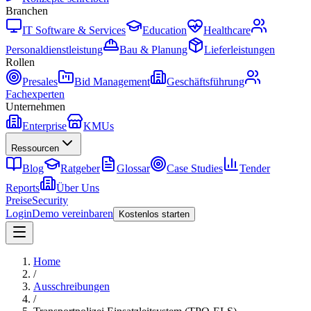
Branchen
IT Software & Services
Education
Healthcare
Personaldienstleistung
Bau & Planung
Lieferleistungen
Rollen
Presales
Bid Management
Geschäftsführung
Fachexperten
Unternehmen
Enterprise
KMUs
Ressourcen
Blog
Ratgeber
Glossar
Case Studies
Tender
Reports
Über Uns
Preise
Security
Login
Demo vereinbaren
Kostenlos starten
Home
/
Ausschreibungen
/