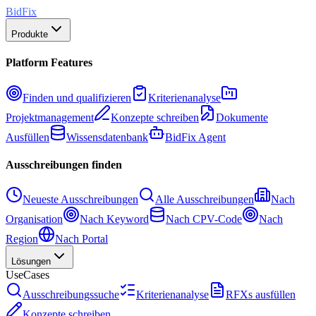
BidFix
Produkte
Platform Features
Finden und qualifizieren
Kriterienanalyse
Projektmanagement
Konzepte schreiben
Dokumente
Ausfüllen
Wissensdatenbank
BidFix Agent
Ausschreibungen finden
Neueste Ausschreibungen
Alle Ausschreibungen
Nach
Organisation
Nach Keyword
Nach CPV-Code
Nach
Region
Nach Portal
Lösungen
UseCases
Ausschreibungssuche
Kriterienanalyse
RFXs ausfüllen
Konzepte schreiben