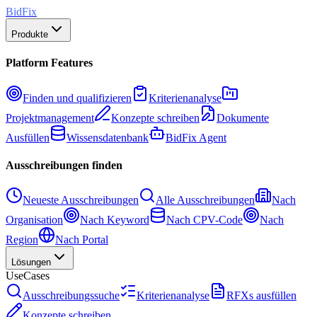
BidFix
Produkte
Platform Features
Finden und qualifizieren
Kriterienanalyse
Projektmanagement
Konzepte schreiben
Dokumente
Ausfüllen
Wissensdatenbank
BidFix Agent
Ausschreibungen finden
Neueste Ausschreibungen
Alle Ausschreibungen
Nach
Organisation
Nach Keyword
Nach CPV-Code
Nach
Region
Nach Portal
Lösungen
UseCases
Ausschreibungssuche
Kriterienanalyse
RFXs ausfüllen
Konzepte schreiben