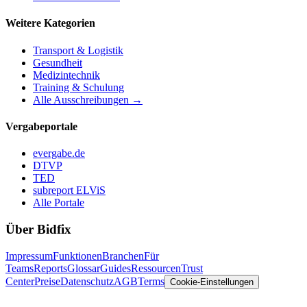
Weitere Kategorien
Transport & Logistik
Gesundheit
Medizintechnik
Training & Schulung
Alle Ausschreibungen →
Vergabeportale
evergabe.de
DTVP
TED
subreport ELViS
Alle Portale
Über Bidfix
Impressum
Funktionen
Branchen
Für
Teams
Reports
Glossar
Guides
Ressourcen
Trust
Center
Preise
Datenschutz
AGB
Terms
Cookie-Einstellungen