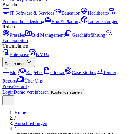
Branchen
IT Software & Services
Education
Healthcare
Personaldienstleistung
Bau & Planung
Lieferleistungen
Rollen
Presales
Bid Management
Geschäftsführung
Fachexperten
Unternehmen
Enterprise
KMUs
Ressourcen
Blog
Ratgeber
Glossar
Case Studies
Tender
Reports
Über Uns
Preise
Security
Login
Demo vereinbaren
Kostenlos starten
Home
/
Ausschreibungen
/