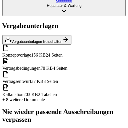
50000000
Reparatur & Wartung
Vergabeunterlagen
Vergabeunterlagen freischalten
Konzeptvorlage
156 KB
24 Seiten
Vertragsbedingungen
78 KB
4 Seiten
Vertragsentwurf
37 KB
8 Seiten
Kalkulation
203 KB
2 Tabellen
+ 8 weitere
Dokumente
Nie wieder passende Ausschreibungen
verpassen