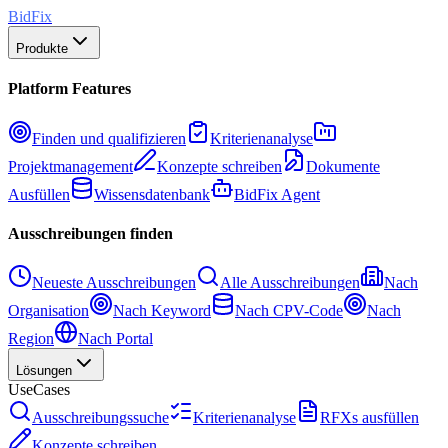
BidFix
Produkte
Platform Features
Finden und qualifizieren
Kriterienanalyse
Projektmanagement
Konzepte schreiben
Dokumente
Ausfüllen
Wissensdatenbank
BidFix Agent
Ausschreibungen finden
Neueste Ausschreibungen
Alle Ausschreibungen
Nach
Organisation
Nach Keyword
Nach CPV-Code
Nach
Region
Nach Portal
Lösungen
UseCases
Ausschreibungssuche
Kriterienanalyse
RFXs ausfüllen
Konzepte schreiben