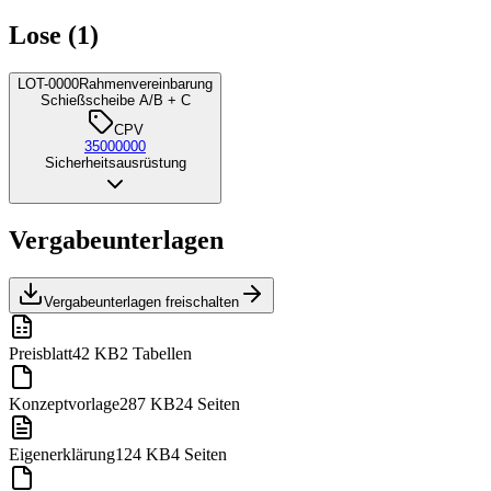
Lose (1)
LOT-0000
Rahmenvereinbarung
Schießscheibe A/B + C
CPV
35000000
Sicherheitsausrüstung
Vergabeunterlagen
Vergabeunterlagen freischalten
Preisblatt
42 KB
2 Tabellen
Konzeptvorlage
287 KB
24 Seiten
Eigenerklärung
124 KB
4 Seiten