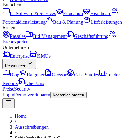
Branchen
IT Software & Services
Education
Healthcare
Personaldienstleistung
Bau & Planung
Lieferleistungen
Rollen
Presales
Bid Management
Geschäftsführung
Fachexperten
Unternehmen
Enterprise
KMUs
Ressourcen
Blog
Ratgeber
Glossar
Case Studies
Tender
Reports
Über Uns
Preise
Security
Login
Demo vereinbaren
Kostenlos starten
Home
/
Ausschreibungen
/