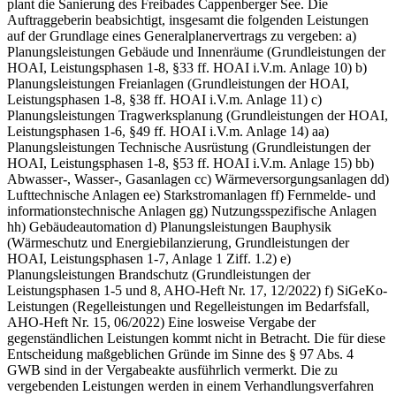
plant die Sanierung des Freibades Cappenberger See. Die
Auftraggeberin beabsichtigt, insgesamt die folgenden Leistungen
auf der Grundlage eines Generalplanervertrags zu vergeben: a)
Planungsleistungen Gebäude und Innenräume (Grundleistungen der
HOAI, Leistungsphasen 1-8, §33 ff. HOAI i.V.m. Anlage 10) b)
Planungsleistungen Freianlagen (Grundleistungen der HOAI,
Leistungsphasen 1-8, §38 ff. HOAI i.V.m. Anlage 11) c)
Planungsleistungen Tragwerksplanung (Grundleistungen der HOAI,
Leistungsphasen 1-6, §49 ff. HOAI i.V.m. Anlage 14) aa)
Planungsleistungen Technische Ausrüstung (Grundleistungen der
HOAI, Leistungsphasen 1-8, §53 ff. HOAI i.V.m. Anlage 15) bb)
Abwasser-, Wasser-, Gasanlagen cc) Wärmeversorgungsanlagen dd)
Lufttechnische Anlagen ee) Starkstromanlagen ff) Fernmelde- und
informationstechnische Anlagen gg) Nutzungsspezifische Anlagen
hh) Gebäudeautomation d) Planungsleistungen Bauphysik
(Wärmeschutz und Energiebilanzierung, Grundleistungen der
HOAI, Leistungsphasen 1-7, Anlage 1 Ziff. 1.2) e)
Planungsleistungen Brandschutz (Grundleistungen der
Leistungsphasen 1-5 und 8, AHO-Heft Nr. 17, 12/2022) f) SiGeKo-
Leistungen (Regelleistungen und Regelleistungen im Bedarfsfall,
AHO-Heft Nr. 15, 06/2022) Eine losweise Vergabe der
gegenständlichen Leistungen kommt nicht in Betracht. Die für diese
Entscheidung maßgeblichen Gründe im Sinne des § 97 Abs. 4
GWB sind in der Vergabeakte ausführlich vermerkt. Die zu
vergebenden Leistungen werden in einem Verhandlungsverfahren