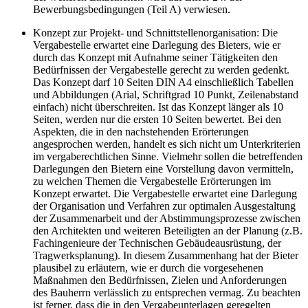
Bewerbungsbedingungen (Teil A) verwiesen.
Konzept zur Projekt- und Schnittstellenorganisation: Die
Vergabestelle erwartet eine Darlegung des Bieters, wie er
durch das Konzept mit Aufnahme seiner Tätigkeiten den
Bedürfnissen der Vergabestelle gerecht zu werden gedenkt.
Das Konzept darf 10 Seiten DIN A4 einschließlich Tabellen
und Abbildungen (Arial, Schriftgrad 10 Punkt, Zeilenabstand
einfach) nicht überschreiten. Ist das Konzept länger als 10
Seiten, werden nur die ersten 10 Seiten bewertet. Bei den
Aspekten, die in den nachstehenden Erörterungen
angesprochen werden, handelt es sich nicht um Unterkriterien
im vergaberechtlichen Sinne. Vielmehr sollen die betreffenden
Darlegungen den Bietern eine Vorstellung davon vermitteln,
zu welchen Themen die Vergabestelle Erörterungen im
Konzept erwartet. Die Vergabestelle erwartet eine Darlegung
der Organisation und Verfahren zur optimalen Ausgestaltung
der Zusammenarbeit und der Abstimmungsprozesse zwischen
den Architekten und weiteren Beteiligten an der Planung (z.B.
Fachingenieure der Technischen Gebäudeausrüstung, der
Tragwerksplanung). In diesem Zusammenhang hat der Bieter
plausibel zu erläutern, wie er durch die vorgesehenen
Maßnahmen den Bedürfnissen, Zielen und Anforderungen
des Bauherrn verlässlich zu entsprechen vermag. Zu beachten
ist ferner, dass die in den Vergabeunterlagen geregelten