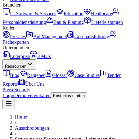
Branchen
IT Software & Services
Education
Healthcare
Personaldienstleistung
Bau & Planung
Lieferleistungen
Rollen
Presales
Bid Management
Geschäftsführung
Fachexperten
Unternehmen
Enterprise
KMUs
Ressourcen
Blog
Ratgeber
Glossar
Case Studies
Tender
Reports
Über Uns
Preise
Security
Login
Demo vereinbaren
Kostenlos starten
Home
/
Ausschreibungen
/