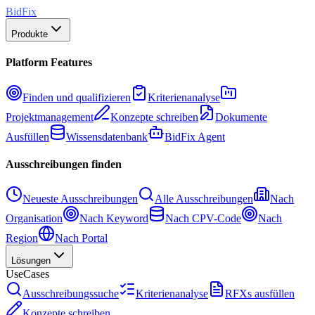
BidFix
Produkte
Platform Features
Finden und qualifizieren
Kriterienanalyse
Projektmanagement
Konzepte schreiben
Dokumente
Ausfüllen
Wissensdatenbank
BidFix Agent
Ausschreibungen finden
Neueste Ausschreibungen
Alle Ausschreibungen
Nach
Organisation
Nach Keyword
Nach CPV-Code
Nach
Region
Nach Portal
Lösungen
UseCases
Ausschreibungssuche
Kriterienanalyse
RFXs ausfüllen
Konzepte schreiben