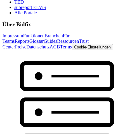
TED
subreport ELViS
Alle Portale
Über Bidfix
Impressum
Funktionen
Branchen
Für
Teams
Reports
Glossar
Guides
Ressourcen
Trust
Center
Preise
Datenschutz
AGB
Terms
Cookie-Einstellungen