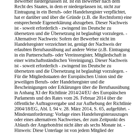
Bewerber niedergelassen ist. Ist ein Bewerber nach dem
Recht des Staates, in dem er niedergelassen ist, nicht zur
Eintragung in ein Berufs- oder Handelsregister verpflichtet,
hat er darüber und über die Gründe (z.B. die Rechtsform) eine
entsprechende Eigenerklärung abzugeben. Dieser Nachweis
ist - soweit erforderlich - zwingend ins Deutsche zu
übersetzen und die Übersetzung ist beglaubigt vorzulegen. -
Alternativer Nachweis: Sofern der Bewerber nicht im
Handelsregister verzeichnet ist, genügt der Nachweis der
erlaubten Berufsausübung auf andere Weise (z.B. Eintragung
in ein Partnerschafts- oder Vereinsregister, Mitgliedschaft in
einer wirtschaftsständischen Vereinigung). Dieser Nachweis
ist - soweit erforderlich - zwingend ins Deutsche zu
übersetzen und die Übersetzung ist beglaubigt vorzulegen. -
Für die Mitgliedsstaaten der Europäischen Union sind die
jeweiligen Berufs- oder Handelsregister und die
Bescheinigungen oder Erklärungen über die Berufsausübung
in Anhang XI der Richtlinie 2014/24/EU des Europäischen
Parlaments und des Rates vom 26. Februar 2014 über die
öffentliche Auftragsvergabe und zur Aufhebung der Richtlinie
2004/18/EG, Abl. L 94 v. 28. März 2014, S. 65, aufgeführt. -
Mindestanforderung: Vorlage eines Handelsregisterauszuges
oder eines alternativen Nachweises, der zum Zeitpunkt des
Ablaufs der Angebotsfrist nicht älter als sechs Monate ist. -
Hinweis: Diese Unterlage ist von jedem Mitglied der