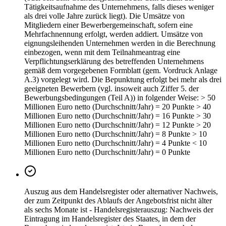
Tätigkeitsaufnahme des Unternehmens, falls dieses weniger
als drei volle Jahre zurück liegt). Die Umsätze von
Mitgliedern einer Bewerbergemeinschaft, sofern eine
Mehrfachnennung erfolgt, werden addiert. Umsätze von
eignungsleihenden Unternehmen werden in die Berechnung
einbezogen, wenn mit dem Teilnahmeantrag eine
Verpflichtungserklärung des betreffenden Unternehmens
gemäß dem vorgegebenen Formblatt (gem. Vordruck Anlage
A.3) vorgelegt wird. Die Bepunktung erfolgt bei mehr als drei
geeigneten Bewerbern (vgl. insoweit auch Ziffer 5. der
Bewerbungsbedingungen (Teil A)) in folgender Weise: > 50
Millionen Euro netto (Durchschnitt/Jahr) = 20 Punkte > 40
Millionen Euro netto (Durchschnitt/Jahr) = 16 Punkte > 30
Millionen Euro netto (Durchschnitt/Jahr) = 12 Punkte > 20
Millionen Euro netto (Durchschnitt/Jahr) = 8 Punkte > 10
Millionen Euro netto (Durchschnitt/Jahr) = 4 Punkte < 10
Millionen Euro netto (Durchschnitt/Jahr) = 0 Punkte
Auszug aus dem Handelsregister oder alternativer Nachweis,
der zum Zeitpunkt des Ablaufs der Angebotsfrist nicht älter
als sechs Monate ist - Handelsregisterauszug: Nachweis der
Eintragung im Handelsregister des Staates, in dem der