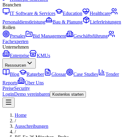
Branchen
IT Software & Services
Education
Healthcare
Personaldienstleistung
Bau & Planung
Lieferleistungen
Rollen
Presales
Bid Management
Geschäftsführung
Fachexperten
Unternehmen
Enterprise
KMUs
Ressourcen
Blog
Ratgeber
Glossar
Case Studies
Tender
Reports
Über Uns
Preise
Security
Login
Demo vereinbaren
Kostenlos starten
Home
/
Ausschreibungen
/