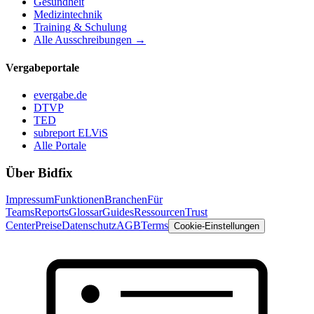
Gesundheit
Medizintechnik
Training & Schulung
Alle Ausschreibungen →
Vergabeportale
evergabe.de
DTVP
TED
subreport ELViS
Alle Portale
Über Bidfix
Impressum
Funktionen
Branchen
Für
Teams
Reports
Glossar
Guides
Ressourcen
Trust
Center
Preise
Datenschutz
AGB
Terms
Cookie-Einstellungen