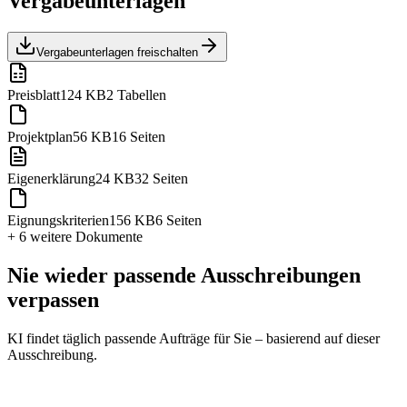
Vergabeunterlagen
Vergabeunterlagen freischalten
Preisblatt
124 KB
2 Tabellen
Projektplan
56 KB
16 Seiten
Eigenerklärung
24 KB
32 Seiten
Eignungskriterien
156 KB
6 Seiten
+ 6 weitere
Dokumente
Nie wieder passende Ausschreibungen
verpassen
KI findet täglich passende Aufträge für Sie – basierend auf dieser
Ausschreibung.