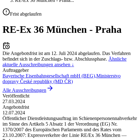
RE-Ex 36 München - Praha
...
Frist abgelaufen
RE-Ex 36 München - Praha
Die Angebotsfrist ist am
12. Juli 2024
abgelaufen.
Das Verfahren
befindet sich in der Zuschlags- bzw. Abschlussphase.
Ähnliche
aktuelle Ausschreibungen ansehen ↓
Auftraggeber
Bayerische Eisenbahngesellschaft mbH (BEG)
,
Ministerstvo
dopravy České republiky (MD ČR)
Alle Ausschreibungen
Veröffentlicht
27.03.2024
Angebotsfrist
12.07.2024
Öffentlicher Dienstleistungsauftrag im Schienenpersonennahverkehr
im Sinne des Artikels 5 Absatz 1 der Verordnung (EG) Nr.
1370/2007 des Europäischen Parlaments und des Rates vom
23.10.2007: Expressverkehre der Linie RE/Ex 36 München —