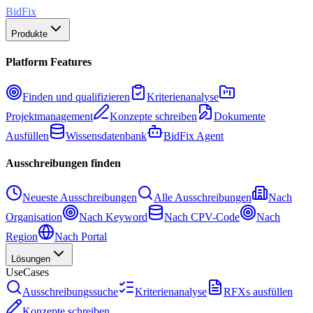
BidFix
Produkte
Platform Features
Finden und qualifizieren
Kriterienanalyse
Projektmanagement
Konzepte schreiben
Dokumente
Ausfüllen
Wissensdatenbank
BidFix Agent
Ausschreibungen finden
Neueste Ausschreibungen
Alle Ausschreibungen
Nach
Organisation
Nach Keyword
Nach CPV-Code
Nach
Region
Nach Portal
Lösungen
UseCases
Ausschreibungssuche
Kriterienanalyse
RFXs ausfüllen
Konzepte schreiben