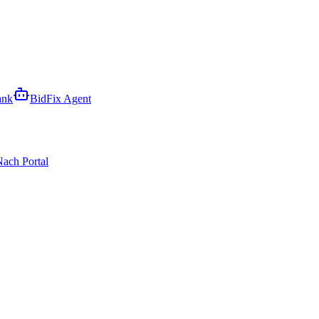
ank
BidFix Agent
ach Portal