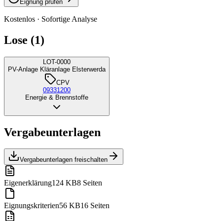
Eignung prüfen
Kostenlos · Sofortige Analyse
Lose (1)
LOT-0000
PV-Anlage Kläranlage Elsterwerda
CPV
09331200
Energie & Brennstoffe
Vergabeunterlagen
Vergabeunterlagen freischalten
Eigenerklärung
124 KB
8 Seiten
Eignungskriterien
56 KB
16 Seiten