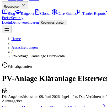
Ressourcen
Blog
Ratgeber
Glossar
Case Studies
Tender Reports
Preise
Security
Login
Demo vereinbaren
Kostenlos starten
Home
/
Ausschreibungen
/
PV-Anlage Kläranlage Elsterwerda
...
Frist abgelaufen
PV-Anlage Kläranlage Elsterwe
Die Angebotsfrist ist am
09. Juni 2026
abgelaufen.
Das Verfahren bef
Auftraggeber