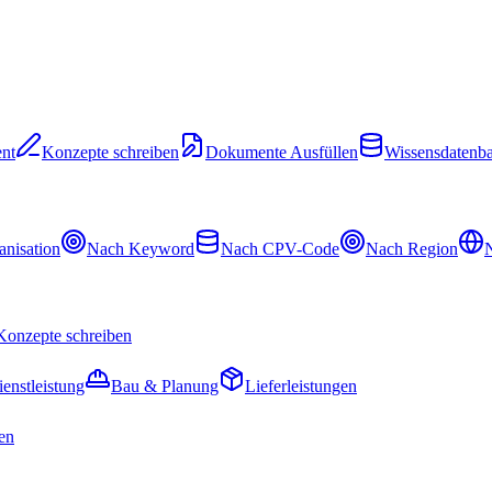
nt
Konzepte schreiben
Dokumente Ausfüllen
Wissensdatenb
nisation
Nach Keyword
Nach CPV-Code
Nach Region
N
Konzepte schreiben
ienstleistung
Bau & Planung
Lieferleistungen
en