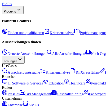
BidFix
Produkte
Platform Features
Finden und qualifizieren
Kriterienanalyse
Projektmanageme
Ausschreibungen finden
Neueste Ausschreibungen
Alle Ausschreibungen
Nach Orga
Lösungen
UseCases
Ausschreibungssuche
Kriterienanalyse
RFXs ausfüllen
Branchen
IT Software & Services
Education
Healthcare
Personald
Rollen
Presales
Bid Management
Geschäftsführung
Fachexpert
Unternehmen
Enterprise
KMUs