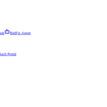
ank
BidFix Agent
ach Portal