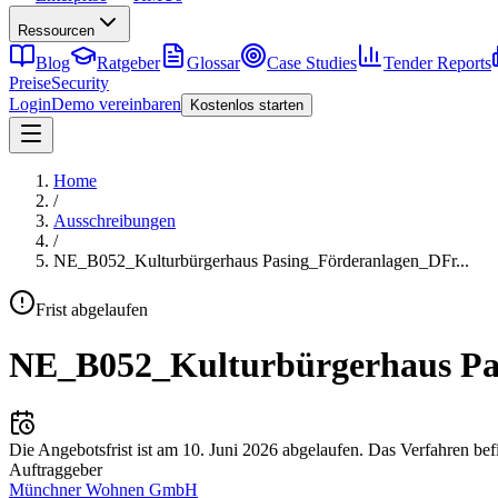
Ressourcen
Blog
Ratgeber
Glossar
Case Studies
Tender Reports
Preise
Security
Login
Demo vereinbaren
Kostenlos starten
Home
/
Ausschreibungen
/
NE_B052_Kulturbürgerhaus Pasing_Förderanlagen_DFr
...
Frist abgelaufen
NE_B052_Kulturbürgerhaus Pa
Die Angebotsfrist ist am
10. Juni 2026
abgelaufen.
Das Verfahren bef
Auftraggeber
Münchner Wohnen GmbH