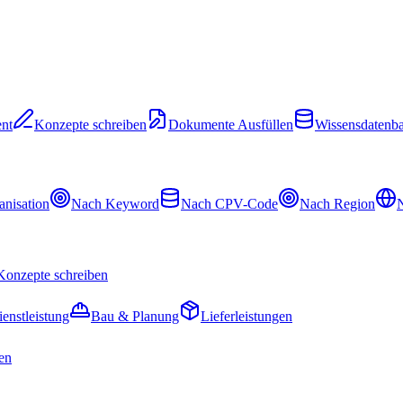
nt
Konzepte schreiben
Dokumente Ausfüllen
Wissensdatenb
nisation
Nach Keyword
Nach CPV-Code
Nach Region
N
Konzepte schreiben
ienstleistung
Bau & Planung
Lieferleistungen
en