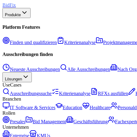
BidFix
Produkte
Platform Features
Finden und qualifizieren
Kriterienanalyse
Projektmanageme
Ausschreibungen finden
Neueste Ausschreibungen
Alle Ausschreibungen
Nach Orga
Lösungen
UseCases
Ausschreibungssuche
Kriterienanalyse
RFXs ausfüllen
Branchen
IT Software & Services
Education
Healthcare
Personald
Rollen
Presales
Bid Management
Geschäftsführung
Fachexpert
Unternehmen
Enterprise
KMUs