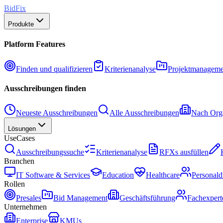
BidFix
Produkte
Platform Features
Finden und qualifizieren
Kriterienanalyse
Projektmanageme
Ausschreibungen finden
Neueste Ausschreibungen
Alle Ausschreibungen
Nach Orga
Lösungen
UseCases
Ausschreibungssuche
Kriterienanalyse
RFXs ausfüllen
Branchen
IT Software & Services
Education
Healthcare
Personald
Rollen
Presales
Bid Management
Geschäftsführung
Fachexpert
Unternehmen
Enterprise
KMUs