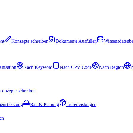
nt
Konzepte schreiben
Dokumente Ausfüllen
Wissensdatenb
nisation
Nach Keyword
Nach CPV-Code
Nach Region
N
Konzepte schreiben
ienstleistung
Bau & Planung
Lieferleistungen
en