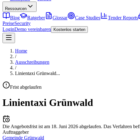
Ressourcen
Blog
Ratgeber
Glossar
Case Studies
Tender Reports
Preise
Security
Login
Demo vereinbaren
Kostenlos starten
Home
/
Ausschreibungen
/
Linientaxi Grünwald
...
Frist abgelaufen
Linientaxi Grünwald
Die Angebotsfrist ist am
18. Juni 2026
abgelaufen.
Das Verfahren bef
Auftraggeber
Gemeinde Grünwald