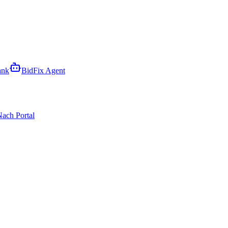
ank
BidFix Agent
ach Portal