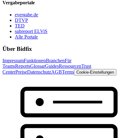
Vergabeportale
evergabe.de
DTVP
TED
subreport ELViS
Alle Portale
Über Bidfix
Impressum
Funktionen
Branchen
Für
Teams
Reports
Glossar
Guides
Ressourcen
Trust
Center
Preise
Datenschutz
AGB
Terms
Cookie-Einstellungen