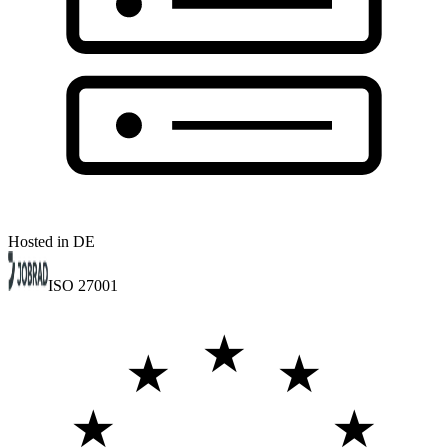
Hosted in DE
ISO 27001
★
★
★
★
★