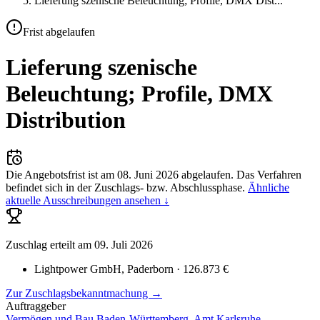
Lieferung szenische Beleuchtung; Profile, DMX Dist
...
Frist abgelaufen
Lieferung szenische
Beleuchtung; Profile, DMX
Distribution
Die Angebotsfrist ist am
08. Juni 2026
abgelaufen.
Das Verfahren
befindet sich in der Zuschlags- bzw. Abschlussphase.
Ähnliche
aktuelle Ausschreibungen ansehen ↓
Zuschlag erteilt
am 09. Juli 2026
Lightpower GmbH
, Paderborn
· 126.873 €
Zur Zuschlagsbekanntmachung →
Auftraggeber
Vermögen und Bau Baden-Württemberg, Amt Karlsruhe