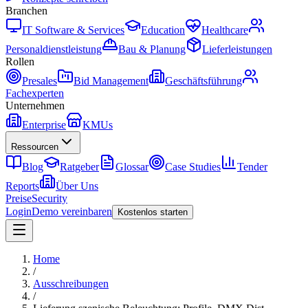
Branchen
IT Software & Services
Education
Healthcare
Personaldienstleistung
Bau & Planung
Lieferleistungen
Rollen
Presales
Bid Management
Geschäftsführung
Fachexperten
Unternehmen
Enterprise
KMUs
Ressourcen
Blog
Ratgeber
Glossar
Case Studies
Tender
Reports
Über Uns
Preise
Security
Login
Demo vereinbaren
Kostenlos starten
Home
/
Ausschreibungen
/