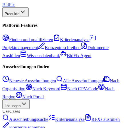
BidFix
Produkte
Platform Features
Finden und qualifizieren
Kriterienanalyse
Projektmanagement
Konzepte schreiben
Dokumente
Ausfüllen
Wissensdatenbank
BidFix Agent
Ausschreibungen finden
Neueste Ausschreibungen
Alle Ausschreibungen
Nach
Organisation
Nach Keyword
Nach CPV-Code
Nach
Region
Nach Portal
Lösungen
UseCases
Ausschreibungssuche
Kriterienanalyse
RFXs ausfüllen
Konzepte schreiben