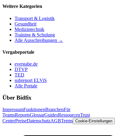
Weitere Kategorien
Transport & Logistik
Gesundheit
Medizintechnik
Training & Schulung
Alle Ausschreibungen →
Vergabeportale
evergabe.de
DTVP
TED
subreport ELViS
Alle Portale
Über Bidfix
Impressum
Funktionen
Branchen
Für
Teams
Reports
Glossar
Guides
Ressourcen
Trust
Center
Preise
Datenschutz
AGB
Terms
Cookie-Einstellungen