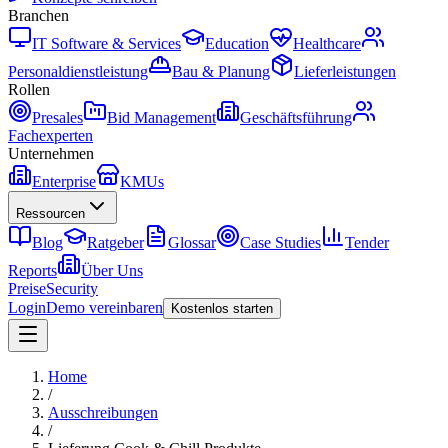
Branchen
IT Software & Services
Education
Healthcare
Personaldienstleistung
Bau & Planung
Lieferleistungen
Rollen
Presales
Bid Management
Geschäftsführung
Fachexperten
Unternehmen
Enterprise
KMUs
Ressourcen
Blog
Ratgeber
Glossar
Case Studies
Tender
Reports
Über Uns
Preise
Security
Login
Demo vereinbaren
Kostenlos starten
Home
/
Ausschreibungen
/