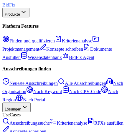
BidFix
Produkte
Platform Features
Finden und qualifizieren
Kriterienanalyse
Projektmanagement
Konzepte schreiben
Dokumente
Ausfüllen
Wissensdatenbank
BidFix Agent
Ausschreibungen finden
Neueste Ausschreibungen
Alle Ausschreibungen
Nach
Organisation
Nach Keyword
Nach CPV-Code
Nach
Region
Nach Portal
Lösungen
UseCases
Ausschreibungssuche
Kriterienanalyse
RFXs ausfüllen
Konzepte schreiben