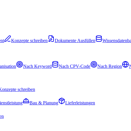
nt
Konzepte schreiben
Dokumente Ausfüllen
Wissensdatenb
nisation
Nach Keyword
Nach CPV-Code
Nach Region
N
Konzepte schreiben
ienstleistung
Bau & Planung
Lieferleistungen
en