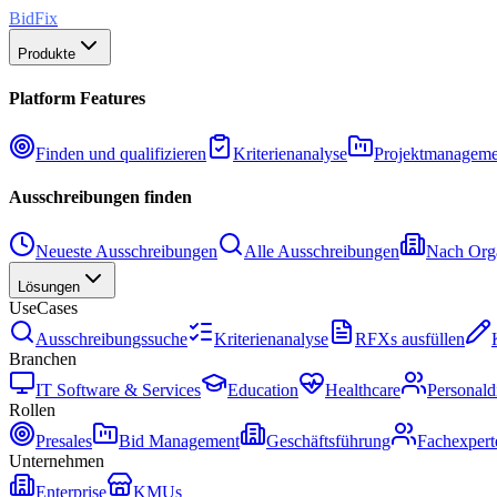
BidFix
Produkte
Platform Features
Finden und qualifizieren
Kriterienanalyse
Projektmanageme
Ausschreibungen finden
Neueste Ausschreibungen
Alle Ausschreibungen
Nach Orga
Lösungen
UseCases
Ausschreibungssuche
Kriterienanalyse
RFXs ausfüllen
Branchen
IT Software & Services
Education
Healthcare
Personald
Rollen
Presales
Bid Management
Geschäftsführung
Fachexpert
Unternehmen
Enterprise
KMUs