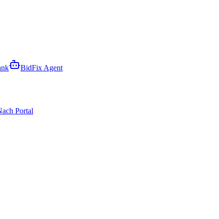
ank
BidFix Agent
ach Portal