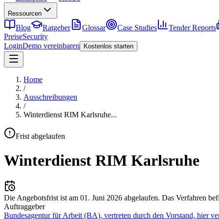
Ressourcen
Blog
Ratgeber
Glossar
Case Studies
Tender Reports
Preise
Security
Login
Demo vereinbaren
Kostenlos starten
Home
/
Ausschreibungen
/
Winterdienst RIM Karlsruhe
...
Frist abgelaufen
Winterdienst RIM Karlsruhe
Die Angebotsfrist ist am
01. Juni 2026
abgelaufen.
Das Verfahren bef
Auftraggeber
Bundesagentur für Arbeit (BA), vertreten durch den Vorstand, hier v