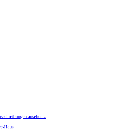
usschreibungen ansehen ↓
ice-Haus