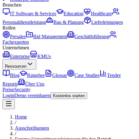
Branchen
IT Software & Services
Education
Healthcare
Personaldienstleistung
Bau & Planung
Lieferleistungen
Rollen
Presales
Bid Management
Geschäftsführung
Fachexperten
Unternehmen
Enterprise
KMUs
Ressourcen
Blog
Ratgeber
Glossar
Case Studies
Tender
Reports
Über Uns
Preise
Security
Login
Demo vereinbaren
Kostenlos starten
Home
/
Ausschreibungen
/