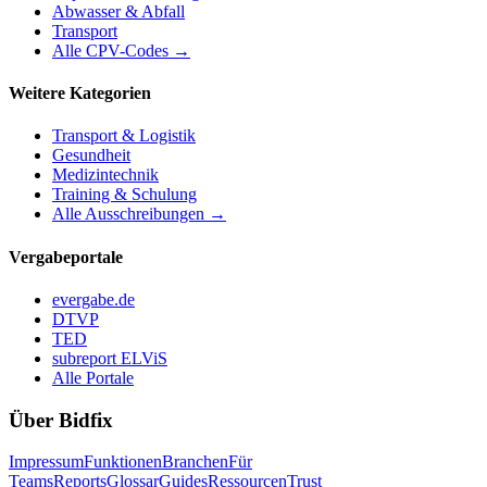
Abwasser & Abfall
Transport
Alle CPV-Codes →
Weitere Kategorien
Transport & Logistik
Gesundheit
Medizintechnik
Training & Schulung
Alle Ausschreibungen →
Vergabeportale
evergabe.de
DTVP
TED
subreport ELViS
Alle Portale
Über Bidfix
Impressum
Funktionen
Branchen
Für
Teams
Reports
Glossar
Guides
Ressourcen
Trust