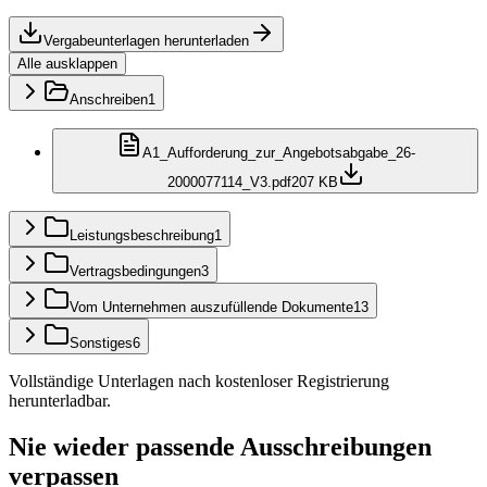
Vergabeunterlagen herunterladen
Alle ausklappen
Anschreiben
1
A1_Aufforderung_zur_Angebotsabgabe_26-
2000077114_V3.pdf
207 KB
Leistungsbeschreibung
1
Vertragsbedingungen
3
Vom Unternehmen auszufüllende Dokumente
13
Sonstiges
6
Vollständige Unterlagen nach kostenloser Registrierung
herunterladbar.
Nie wieder passende Ausschreibungen
verpassen