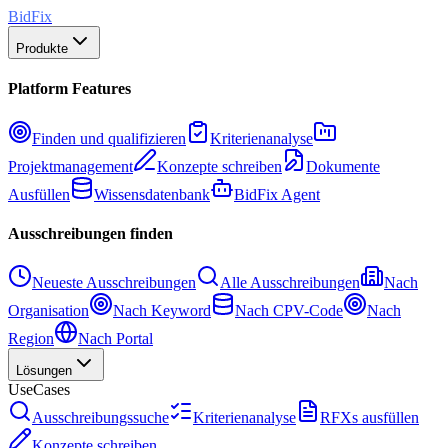
BidFix
Produkte
Platform Features
Finden und qualifizieren
Kriterienanalyse
Projektmanagement
Konzepte schreiben
Dokumente
Ausfüllen
Wissensdatenbank
BidFix Agent
Ausschreibungen finden
Neueste Ausschreibungen
Alle Ausschreibungen
Nach
Organisation
Nach Keyword
Nach CPV-Code
Nach
Region
Nach Portal
Lösungen
UseCases
Ausschreibungssuche
Kriterienanalyse
RFXs ausfüllen
Konzepte schreiben