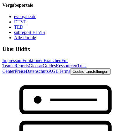
Vergabeportale
evergabe.de
DTVP
TED
subreport ELViS
Alle Portale
Über Bidfix
Impressum
Funktionen
Branchen
Für
Teams
Reports
Glossar
Guides
Ressourcen
Trust
Center
Preise
Datenschutz
AGB
Terms
Cookie-Einstellungen