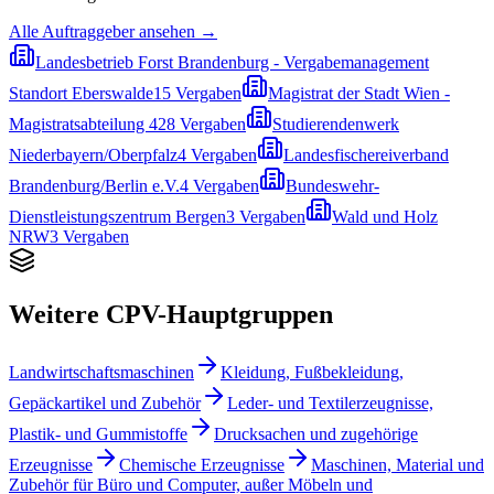
Alle Auftraggeber ansehen →
Landesbetrieb Forst Brandenburg - Vergabemanagement
Standort Eberswalde
15
Vergaben
Magistrat der Stadt Wien -
Magistratsabteilung 42
8
Vergaben
Studierendenwerk
Niederbayern/Oberpfalz
4
Vergaben
Landesfischereiverband
Brandenburg/Berlin e.V.
4
Vergaben
Bundeswehr-
Dienstleistungszentrum Bergen
3
Vergaben
Wald und Holz
NRW
3
Vergaben
Weitere CPV-Hauptgruppen
Landwirtschaftsmaschinen
Kleidung, Fußbekleidung,
Gepäckartikel und Zubehör
Leder- und Textilerzeugnisse,
Plastik- und Gummistoffe
Drucksachen und zugehörige
Erzeugnisse
Chemische Erzeugnisse
Maschinen, Material und
Zubehör für Büro und Computer, außer Möbeln und