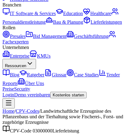
Branchen
IT Software & Services
Education
Healthcare
Personaldienstleistung
Bau & Planung
Lieferleistungen
Rollen
Presales
Bid Management
Geschäftsführung
Fachexperten
Unternehmen
Enterprise
KMUs
Ressourcen
Blog
Ratgeber
Glossar
Case Studies
Tender
Reports
Über Uns
Preise
Security
Login
Demo vereinbaren
Kostenlos starten
Home
/
CPV-Codes
/
Landwirtschaftliche Erzeugnisse des
Pflanzenbaus und der Tierhaltung sowie Fischerei-, Forst- und
zugehörige Erzeugnisse
CPV-Code
03000000
Lieferleistung