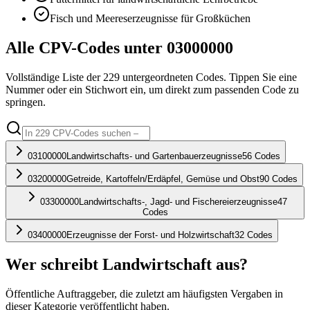
Fisch und Meereserzeugnisse für Großküchen
Alle CPV-Codes unter
03000000
Vollständige Liste der
229
untergeordneten Codes. Tippen Sie eine
Nummer oder ein Stichwort ein, um direkt zum passenden Code zu
springen.
03100000
Landwirtschafts- und Gartenbauerzeugnisse
56
Codes
03200000
Getreide, Kartoffeln/Erdäpfel, Gemüse und Obst
90
Codes
03300000
Landwirtschafts-, Jagd- und Fischereierzeugnisse
47
Codes
03400000
Erzeugnisse der Forst- und Holzwirtschaft
32
Codes
Wer schreibt
Landwirtschaft
aus?
Öffentliche Auftraggeber, die zuletzt am häufigsten Vergaben in
dieser Kategorie veröffentlicht haben.