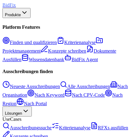
BidFix
Produkte
Platform Features
Finden und qualifizieren
Kriterienanalyse
Projektmanagement
Konzepte schreiben
Dokumente
Ausfüllen
Wissensdatenbank
BidFix Agent
Ausschreibungen finden
Neueste Ausschreibungen
Alle Ausschreibungen
Nach
Organisation
Nach Keyword
Nach CPV-Code
Nach
Region
Nach Portal
Lösungen
UseCases
Ausschreibungssuche
Kriterienanalyse
RFXs ausfüllen
Konzepte schreiben