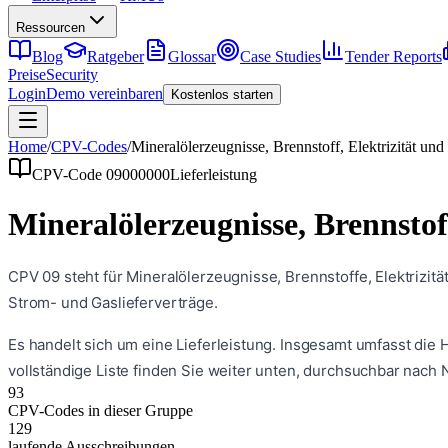
Ressourcen
Blog
Ratgeber
Glossar
Case Studies
Tender Reports
Preise
Security
Login
Demo vereinbaren
Kostenlos starten
Home
/
CPV-Codes
/
Mineralölerzeugnisse, Brennstoff, Elektrizität un
CPV-Code
09000000
Lieferleistung
Mineralölerzeugnisse, Brennstof
CPV 09 steht für Mineralölerzeugnisse, Brennstoffe, Elektrizitä
Strom- und Gaslieferverträge.
Es handelt sich um eine
Lieferleistung
. Insgesamt umfasst die
vollständige Liste finden Sie weiter unten, durchsuchbar nach
93
CPV-Codes in dieser Gruppe
129
laufende Ausschreibungen