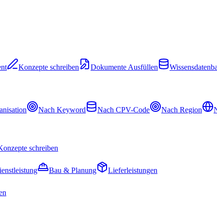
nt
Konzepte schreiben
Dokumente Ausfüllen
Wissensdatenb
nisation
Nach Keyword
Nach CPV-Code
Nach Region
N
Konzepte schreiben
ienstleistung
Bau & Planung
Lieferleistungen
en