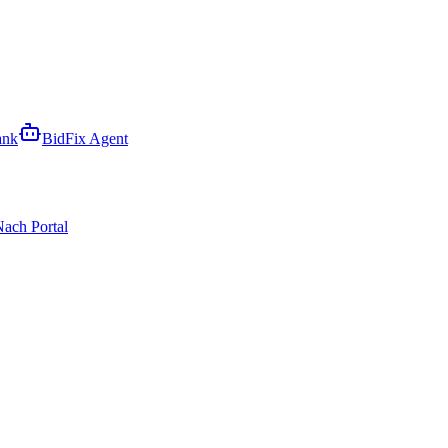
ank
BidFix Agent
ach Portal