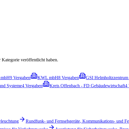
r Kategorie veröffentlicht haben.
 GmbH
9
Vergaben
KWL mbH
8
Vergaben
GSI Helmholtzzentrum
und Systeme
4
Vergaben
Kreis Offenbach - FD Gebäudewirtschaft
4
eleuchtung
Rundfunk- und Fernsehgeräte, Kommunikations- und F