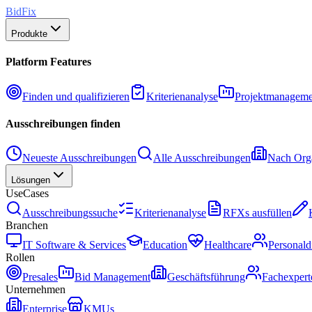
BidFix
Produkte
Platform Features
Finden und qualifizieren
Kriterienanalyse
Projektmanageme
Ausschreibungen finden
Neueste Ausschreibungen
Alle Ausschreibungen
Nach Orga
Lösungen
UseCases
Ausschreibungssuche
Kriterienanalyse
RFXs ausfüllen
Branchen
IT Software & Services
Education
Healthcare
Personald
Rollen
Presales
Bid Management
Geschäftsführung
Fachexpert
Unternehmen
Enterprise
KMUs