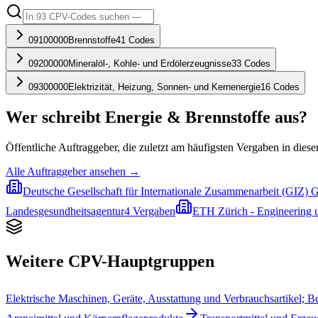
09100000
Brennstoffe
41
Codes
09200000
Mineralöl-, Kohle- und Erdölerzeugnisse
33
Codes
09300000
Elektrizität, Heizung, Sonnen- und Kernenergie
16
Codes
Wer schreibt
Energie & Brennstoffe
aus?
Öffentliche Auftraggeber, die zuletzt am häufigsten Vergaben in diese
Alle Auftraggeber ansehen →
Deutsche Gesellschaft für Internationale Zusammenarbeit (GIZ)
Landesgesundheitsagentur
4
Vergaben
ETH Zürich - Engineering 
Weitere CPV-Hauptgruppen
Elektrische Maschinen, Geräte, Ausstattung und Verbrauchsartikel; B