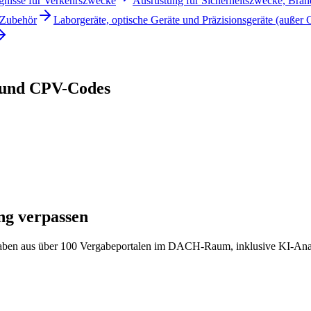
ugnisse für Verkehrszwecke
Ausrüstung für Sicherheitszwecke, Bran
 Zubehör
Laborgeräte, optische Geräte und Präzisionsgeräte (außer 
und CPV-Codes
ng verpassen
ergaben aus über 100 Vergabeportalen im DACH-Raum, inklusive KI-Anal