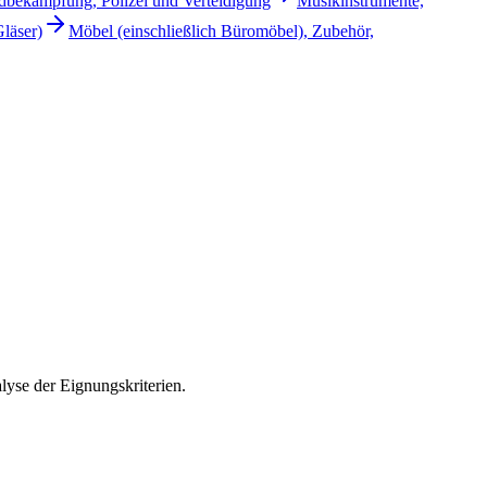
dbekämpfung, Polizei und Verteidigung
Musikinstrumente,
Gläser)
Möbel (einschließlich Büromöbel), Zubehör,
yse der Eignungskriterien.