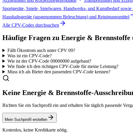
Arzneimittel und Körperpflegeprodukte
Transportmittel und Erze
Sportgeräte, Spiele, Spielwaren, Handwerks- und Kunstbedarf sowie
Haushaltsgeräte (ausgenommen Beleuchtung) und Reinigungsmittel
Alle CPV-Codes durchsuchen
Häufige Fragen zu
Energie & Brennstoffe
Fällt Ökostrom auch unter CPV 09?
Was ist ein CPV-Code?
Wie ist der CPV-Code
09000000
aufgebaut?
Wie finde ich den richtigen CPV-Code für meine Leistung?
Muss ich als Bieter den passenden CPV-Code kennen?
Keine
Energie & Brennstoffe
-Ausschreibu
Richten Sie ein Suchprofil ein und erhalten Sie täglich passende V
Mein Suchprofil erstellen
Kostenlos, keine Kreditkarte nötig.