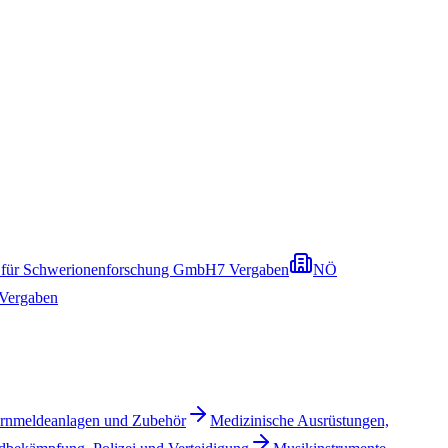
 für Schwerionenforschung GmbH
7
Vergaben
NÖ
Vergaben
ernmeldeanlagen und Zubehör
Medizinische Ausrüstungen,