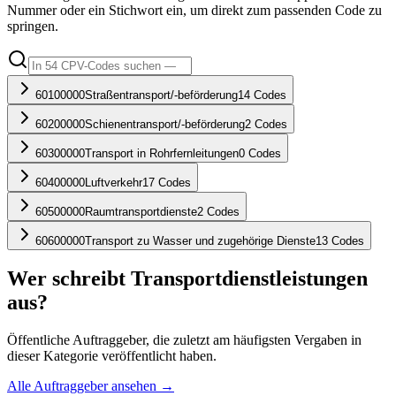
Nummer oder ein Stichwort ein, um direkt zum passenden Code zu
springen.
60100000
Straßentransport/-beförderung
14
Codes
60200000
Schienentransport/-beförderung
2
Codes
60300000
Transport in Rohrfernleitungen
0
Codes
60400000
Luftverkehr
17
Codes
60500000
Raumtransportdienste
2
Codes
60600000
Transport zu Wasser und zugehörige Dienste
13
Codes
Wer schreibt
Transportdienstleistungen
aus?
Öffentliche Auftraggeber, die zuletzt am häufigsten Vergaben in
dieser Kategorie veröffentlicht haben.
Alle Auftraggeber ansehen →