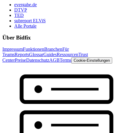
evergabe.de
DTVP
TED
subreport ELViS
Alle Portale
Über Bidfix
Impressum
Funktionen
Branchen
Für
Teams
Reports
Glossar
Guides
Ressourcen
Trust
Center
Preise
Datenschutz
AGB
Terms
Cookie-Einstellungen