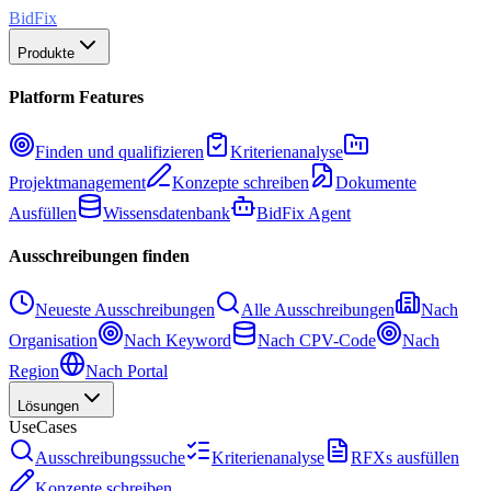
BidFix
Produkte
Platform Features
Finden und qualifizieren
Kriterienanalyse
Projektmanagement
Konzepte schreiben
Dokumente
Ausfüllen
Wissensdatenbank
BidFix Agent
Ausschreibungen finden
Neueste Ausschreibungen
Alle Ausschreibungen
Nach
Organisation
Nach Keyword
Nach CPV-Code
Nach
Region
Nach Portal
Lösungen
UseCases
Ausschreibungssuche
Kriterienanalyse
RFXs ausfüllen
Konzepte schreiben