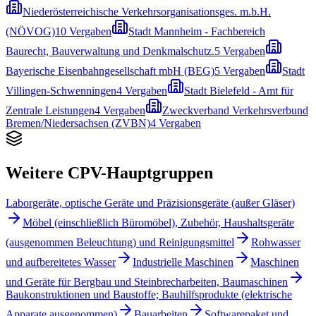
Niederösterreichische Verkehrsorganisationsges. m.b.H.
(NÖVOG)
10
Vergaben
Stadt Mannheim - Fachbereich
Baurecht, Bauverwaltung und Denkmalschutz.
5
Vergaben
Bayerische Eisenbahngesellschaft mbH (BEG)
5
Vergaben
Stadt
Villingen-Schwenningen
4
Vergaben
Stadt Bielefeld - Amt für
Zentrale Leistungen
4
Vergaben
Zweckverband Verkehrsverbund
Bremen/Niedersachsen (ZVBN)
4
Vergaben
Weitere CPV-Hauptgruppen
Laborgeräte, optische Geräte und Präzisionsgeräte (außer Gläser)
Möbel (einschließlich Büromöbel), Zubehör, Haushaltsgeräte
(ausgenommen Beleuchtung) und Reinigungsmittel
Rohwasser
und aufbereitetes Wasser
Industrielle Maschinen
Maschinen
und Geräte für Bergbau und Steinbrecharbeiten, Baumaschinen
Baukonstruktionen und Baustoffe; Bauhilfsprodukte (elektrische
Apparate ausgenommen)
Bauarbeiten
Softwarepaket und