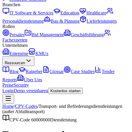
Branchen
IT Software & Services
Education
Healthcare
Personaldienstleistung
Bau & Planung
Lieferleistungen
Rollen
Presales
Bid Management
Geschäftsführung
Fachexperten
Unternehmen
Enterprise
KMUs
Ressourcen
Blog
Ratgeber
Glossar
Case Studies
Tender
Reports
Über Uns
Preise
Security
Login
Demo vereinbaren
Kostenlos starten
Home
/
CPV-Codes
/
Transport- und Beförderungsdienstleistungen
(außer Abfalltransport)
CPV-Code
60000000
Dienstleistung