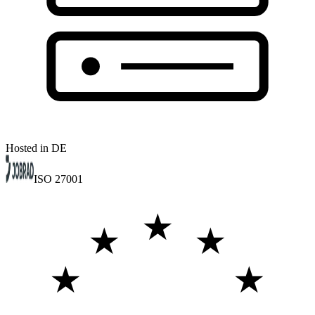
Hosted in DE
ISO 27001
★
★
★
★
★