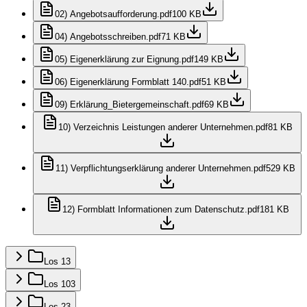
02) Angebotsaufforderung.pdf
100 KB
04) Angebotsschreiben.pdf
71 KB
05) Eigenerklärung zur Eignung.pdf
149 KB
06) Eigenerklärung Formblatt 140.pdf
51 KB
09) Erklärung_Bietergemeinschaft.pdf
69 KB
10) Verzeichnis Leistungen anderer Unternehmen.pdf
81 KB
11) Verpflichtungserklärung anderer Unternehmen.pdf
529 KB
12) Formblatt Informationen zum Datenschutz.pdf
181 KB
Los 1
3
Los 10
3
Los 2
3