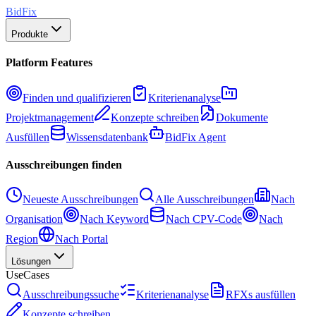
BidFix
Produkte
Platform Features
Finden und qualifizieren
Kriterienanalyse
Projektmanagement
Konzepte schreiben
Dokumente
Ausfüllen
Wissensdatenbank
BidFix Agent
Ausschreibungen finden
Neueste Ausschreibungen
Alle Ausschreibungen
Nach
Organisation
Nach Keyword
Nach CPV-Code
Nach
Region
Nach Portal
Lösungen
UseCases
Ausschreibungssuche
Kriterienanalyse
RFXs ausfüllen
Konzepte schreiben