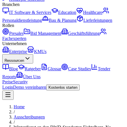
Branchen
IT Software & Services
Education
Healthcare
Personaldienstleistung
Bau & Planung
Lieferleistungen
Rollen
Presales
Bid Management
Geschäftsführung
Fachexperten
Unternehmen
Enterprise
KMUs
Ressourcen
Blog
Ratgeber
Glossar
Case Studies
Tender
Reports
Über Uns
Preise
Security
Login
Demo vereinbaren
Kostenlos starten
Home
/
Ausschreibungen
/