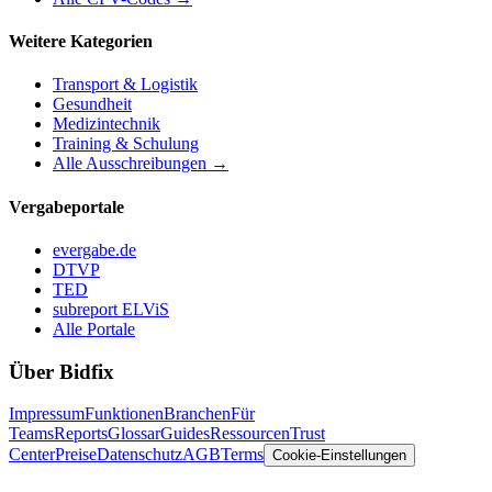
Weitere Kategorien
Transport & Logistik
Gesundheit
Medizintechnik
Training & Schulung
Alle Ausschreibungen →
Vergabeportale
evergabe.de
DTVP
TED
subreport ELViS
Alle Portale
Über Bidfix
Impressum
Funktionen
Branchen
Für
Teams
Reports
Glossar
Guides
Ressourcen
Trust
Center
Preise
Datenschutz
AGB
Terms
Cookie-Einstellungen